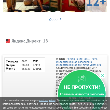
12+
Холоп 3
Яндекс.Директ
© ООО
"Регион центр" 2004 - 2026
Информационное наполнение:
Информационное агентство vRossii.ru
Свидетельство о регистрации СМИ
информационного агентства vRossii.ru
ИА № ФС 77‑35502
выдано РОСКОМНАДЗОРом 04 марта
2009г.
И. О. Главного редактора Нарыков А. Н.
Баннеры на портале размещаются на
НЕ ПРОПУСТИ!
правах рекламы.
Реклама на портале:
Главные новости региона
Рекламное агентство "Умный маркетинг"
тел. 7-910-267-70-40,
в вашей почте!
email: umnyy.marketing@yandex.ru
На этом сайте мы используем
cookie-файлы
. Вы можете прочитать о cookie-файлах или
Отдельные публикации могут содержать
изменить настройки браузера. Продолжая пользоваться сайтом без изменения настроек,
информацию, не предназначенную для
ПОДПИСАТЬСЯ
вы даете согласие на использование ваших cookie-файлов. Все собранные при помощи
пользователей до 18 лет.