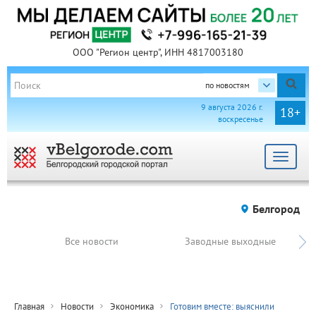
ООО "Регион центр", ИНН 4817003180
по новостям
9 августа 2026 г.
18+
воскресенье
Toggle
navigat
Белгород
Все новости
Заводные выходные
Главная
Новости
Экономика
Готовим вместе: выяснили