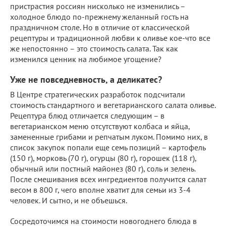
пристрастия россиян нисколько не изменились –
холодное блюдо по-прежнему желанный гость на
праздничном столе. Но в отличие от классической
рецептуры и традиционной любви к оливье кое-что все
же непостоянно – это стоимость салата. Так как
изменился ценник на любимое угощение?
Уже не повседневность, а деликатес?
В Центре стратегических разработок подсчитали
стоимость стандартного и вегетарианского салата оливье.
Рецептура блюд отличается следующим – в
вегетарианском меню отсутствуют колбаса и яйца,
замененные грибами и репчатым луком. Помимо них, в
список закупок попали еще семь позиций – картофель
(150 г), морковь (70 г), огурцы (80 г), горошек (118 г),
обычный или постный майонез (80 г), соль и зелень.
После смешивания всех ингредиентов получится салат
весом в 800 г, чего вполне хватит для семьи из 3-4
человек. И сытно, и не объешься.
Сосредоточимся на стоимости новогоднего блюда в