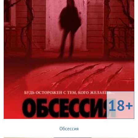
18+
Обсессия