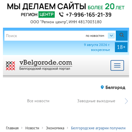
ООО "Регион центр", ИНН 4817003180
по новостям
9 августа 2026 г.
18+
воскресенье
Toggle
navigat
Белгород
Все новости
Заводные выходные
Главная
Новости
Экономика
Белгородские аграрии получили