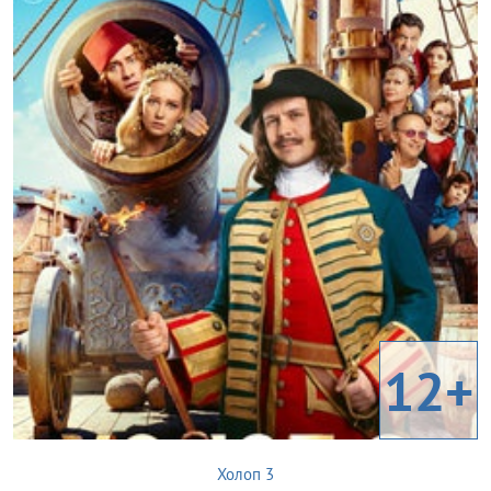
12+
Холоп 3