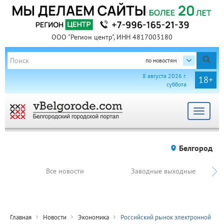
ООО "Регион центр", ИНН 4817003180
по новостям
8 августа 2026 г.
18+
суббота
Toggle
navigat
Белгород
Все новости
Заводные выходные
Главная
Новости
Экономика
Российский рынок электронной