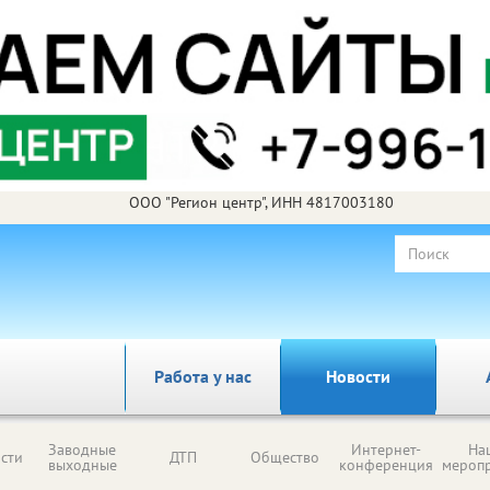
ООО "Регион центр", ИНН 4817003180
Работа у нас
Новости
Заводные
Интернет-
На
сти
ДТП
Общество
выходные
конференция
мероп