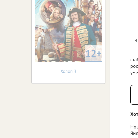
– 4
12+
ста
рос
Холоп 3
уме
Хот
Нов
Янд