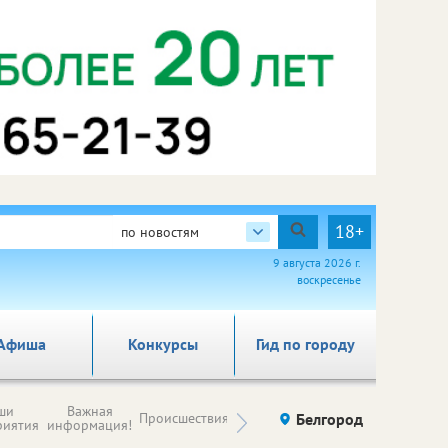
18+
по новостям
9 августа 2026 г.
воскресенье
Афиша
Конкурсы
Гид по городу
Новости
ши
Важная
Происшествия
Здоровье
Белгород
Ку
компаний (на
риятия
информация!
правах
рекламы)