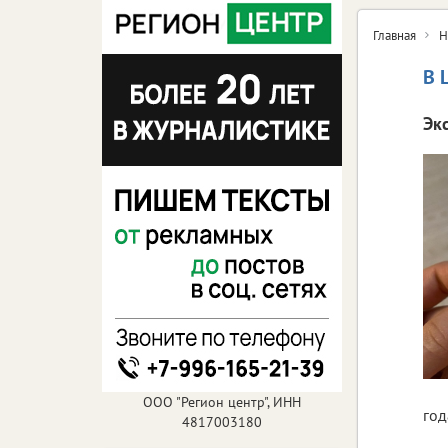
Главная
Н
В 
Эк
ООО "Регион центр", ИНН
год
4817003180