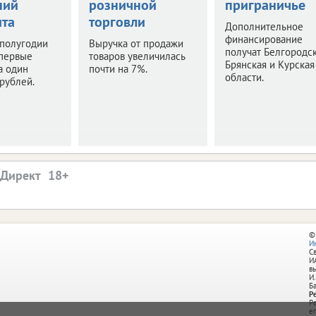
ний
розничной
приграничье
та
торговли
Дополнительное
финансирование
 полугодии
Выручка от продажи
получат Белгородск
впервые
товаров увеличилась
Брянская и Курская
а один
почти на 7%.
области.
рублей.
.Директ
©
И
С
И
в
И.
Б
Р
Р
e