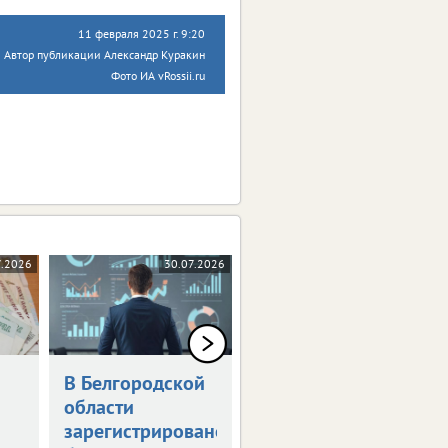
11 февраля 2025 г. 9:20
Автор публикации Александр Куракин
Фото ИА vRossii.ru
7.2026
30.07.2026
28.07.2026
В Белгородской
Белгородцы на
области
спецрежимах
зарегистрировано
принесли казне