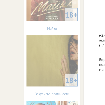
18+
Майкл
(-2
акт
(+7
Вор
пол
мен
18+
Закулисье реальности