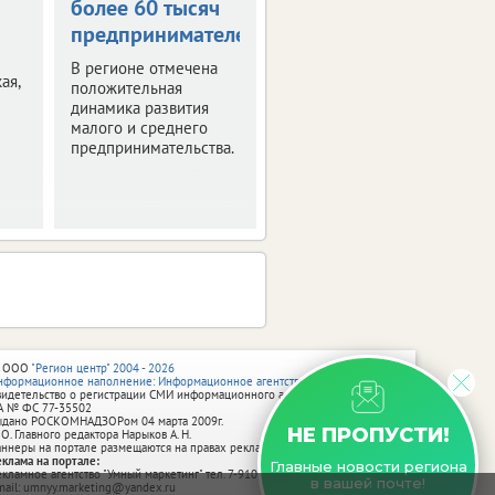
более 60 тысяч
миллиона
предпринимателей
Налоговая рассказала
о поступлениях за
В регионе отмечена
ая,
полгода.
положительная
динамика развития
малого и среднего
предпринимательства.
 ООО
"Регион центр" 2004 - 2026
нформационное наполнение: Информационное агентство vRossii.ru
видетельство о регистрации СМИ информационного агентства vRossii.ru
А № ФС 77‑35502
ыдано РОСКОМНАДЗОРом 04 марта 2009г.
НЕ ПРОПУСТИ!
 О. Главного редактора Нарыков А. Н.
аннеры на портале размещаются на правах рекламы.
еклама на портале:
Главные новости региона
екламное агентство "Умный маркетинг" тел. 7-910-267-70-40,
в вашей почте!
mail: umnyy.marketing@yandex.ru