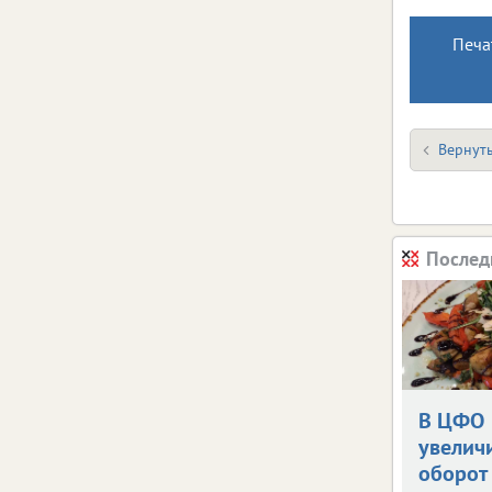
Печа
Вернуть
Послед
В ЦФО
увелич
оборот