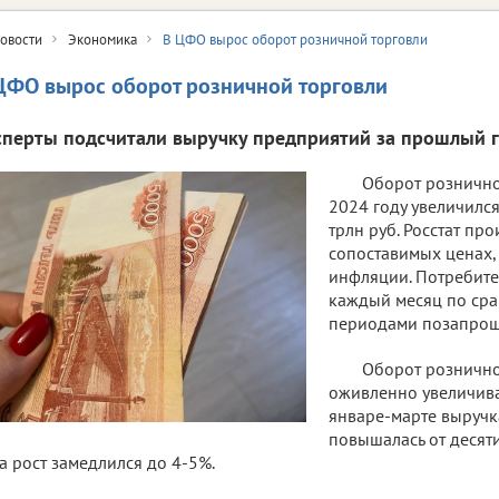
овости
Экономика
В ЦФО вырос оборот розничной торговли
ЦФО вырос оборот розничной торговли
сперты подсчитали выручку предприятий за прошлый г
Оборот рознично
2024 году увеличился
трлн руб. Росстат пр
сопоставимых ценах, 
инфляции. Потребите
каждый месяц по ср
периодами позапрош
Оборот рознично
оживленно увеличивал
январе-марте выручк
повышалась от десяти
а рост замедлился до 4-5%.