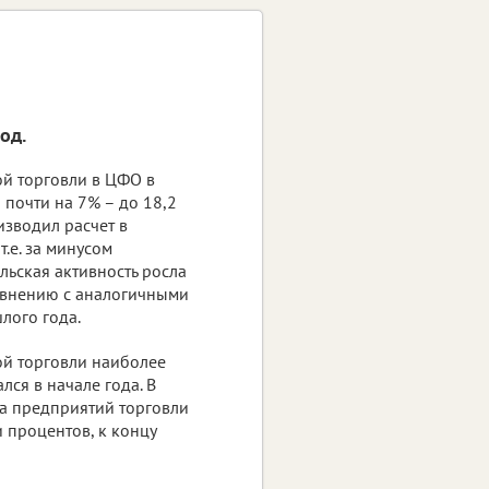
од.
й торговли в ЦФО в
 почти на 7% – до 18,2
оизводил расчет в
т.е. за минусом
льская активность росла
авнению с аналогичными
лого года.
й торговли наиболее
ся в начале года. В
а предприятий торговли
 процентов, к концу