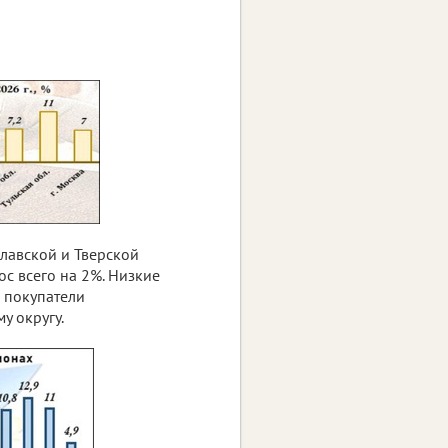
славской и Тверской
с всего на 2%. Низкие
о покупатели
у округу.