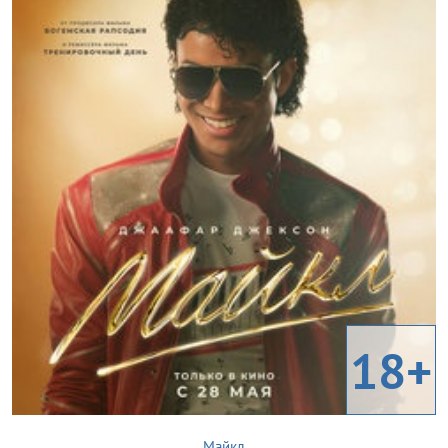
18+
Майкл