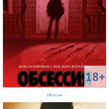
18+
Обсессия