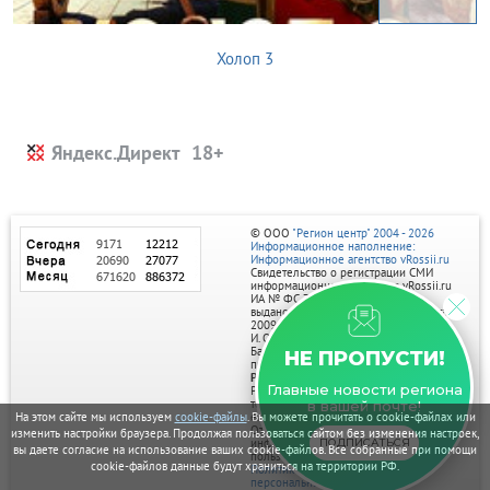
Холоп 3
Яндекс.Директ
© ООО
"Регион центр" 2004 - 2026
Информационное наполнение:
Информационное агентство vRossii.ru
Свидетельство о регистрации СМИ
информационного агентства vRossii.ru
ИА № ФС 77‑35502
выдано РОСКОМНАДЗОРом 04 марта
2009г.
И. О. Главного редактора Нарыков А. Н.
Баннеры на портале размещаются на
НЕ ПРОПУСТИ!
правах рекламы.
Реклама на портале:
Главные новости региона
Рекламное агентство "Умный маркетинг"
тел. 7-910-267-70-40,
в вашей почте!
email: umnyy.marketing@yandex.ru
На этом сайте мы используем
cookie-файлы
. Вы можете прочитать о cookie-файлах или
Отдельные публикации могут содержать
изменить настройки браузера. Продолжая пользоваться сайтом без изменения настроек,
информацию, не предназначенную для
ПОДПИСАТЬСЯ
вы даете согласие на использование ваших cookie-файлов. Все собранные при помощи
пользователей до 18 лет.
cookie-файлов данные будут храниться на территории РФ.
Политика в отношении обработки
персональных данных