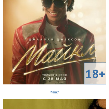
18+
Майкл