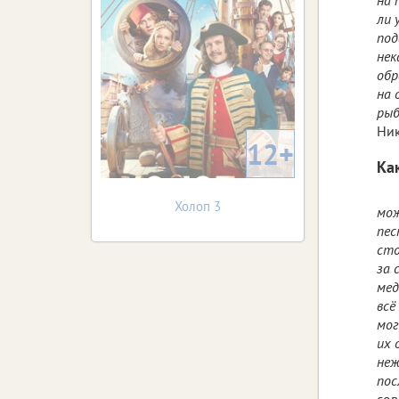
ли 
под
нек
обр
на 
рыб
Ник
12+
Как
Холоп 3
мож
пес
сто
за 
мед
всё
мог
их 
неж
пос
сов