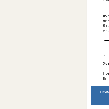
дом
ник
В п
мир
Хот
Нов
Янд
Печа