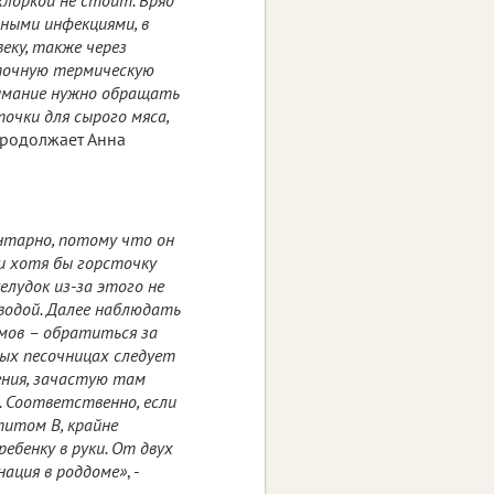
ными инфекциями, в
еку, также через
аточную термическую
нимание нужно обращать
очки для сырого мяса,
 продолжает Анна
ентарно, потому что он
ли хотя бы горсточку
елудок из-за этого не
водой. Далее наблюдать
мов – обратиться за
ных песочницах следует
ения, зачастую там
. Соответственно, если
титом В, крайне
бенку в руки. От двух
нация в роддоме»
, -