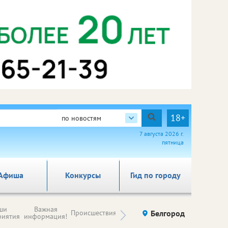
18+
по новостям
7 августа 2026 г.
пятница
Афиша
Конкурсы
Гид по городу
Новости
ши
Важная
Происшествия
Здоровье
Белгород
Ку
компаний (на
риятия
информация!
правах
рекламы)