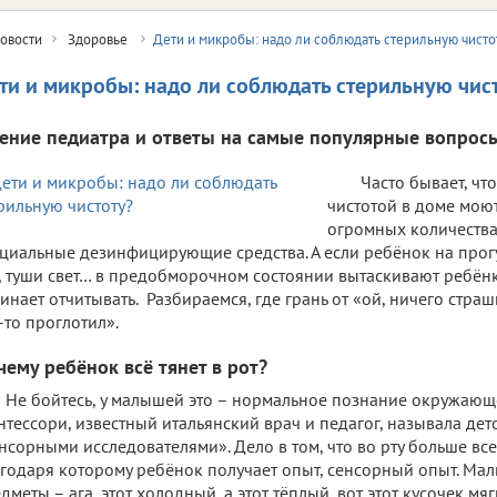
овости
Здоровье
Дети и микробы: надо ли соблюдать стерильную чисто
ти и микробы: надо ли соблюдать стерильную чис
ение педиатра и ответы на самые популярные вопросы
Часто бывает, чт
чистотой в доме моют
огромных количества
циальные дезинфицирующие средства. А если ребёнок на прогу
, туши свет… в предобморочном состоянии вытаскивают ребён
инает отчитывать. Разбираемся, где грань от «ой, ничего страш
-то проглотил».
чему ребёнок всё тянет в рот?
Не бойтесь, у малышей это – нормальное познание окружающ
тессори, известный итальянский врач и педагог, называла дето
нсорными исследователями». Дело в том, что во рту больше вс
годаря которому ребёнок получает опыт, сенсорный опыт. Ма
дметы – ага, этот холодный, а этот тёплый, вот этот кусочек м