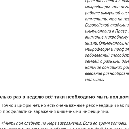
средств ведёт к сниж
микрофлоры, что нег
работе иммунной сис
отметить, что на нед
Европейской академии
иммунологии в Праге, 
внимание микробному
жизни. Отмечалось, 
микрофлоры и профил
заболеваний способс
землёй, с разными д
наличие домашних рас
введение разнообразн
малыша»
.
олько раз в неделю всё-таки необходимо мыть пол дом
Точной цифры нет, но есть очень важные рекомендации как п
о профилактики заражения кишечными инфекциями.
«Мыть пол следует по мере загрязнения. Если во время готовки
пол, несомненно, это нужно убрать, но мыть каждый день полы с 