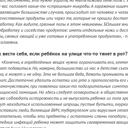
у вас ползают какие-то «страшные» микробы. А заражение кишеч
авляющем большинстве случаев, происходит от человека к челов
ачественные продукты или через те, которые не прошли дост
аботку. Как видите, грязные полы в этом невиновны. БОльшее в
обработку и соседство продуктов: иметь отдельные ножи и дост
ы, свежих овощей и уже готовых к употреблению продуктов»
, -
олаевна.
 вести себя, если ребёнок на улице что-то тянет в рот?
«Конечно, в определённых вещах нужно ограничивать его, элем
ет подавиться. Но, наверно, большинство из нас в детстве съе
ка, а может и не одну. Это не большая беда, бежать промывать ж
ит. Достаточно удалить остатки изо рта и прополоскать его 
самочувствием, при появлении каких-то подозрительных симпто
ицинской помощью. Но здесь следует оговориться: в обществен
 же соблюдать осторожность и не выпускать ребенка из поля зр
ут находиться использованные шприцы, пустые бутылки, окурки
оставили люди, болеющие ВИЧ, туберкулезом или вирусным гепа
елательно, чтобы эти предметы с остатками слюны попадали ре
ледних инфекций ребенка может защитить своевременная вакци
етует Анна Николаевна.