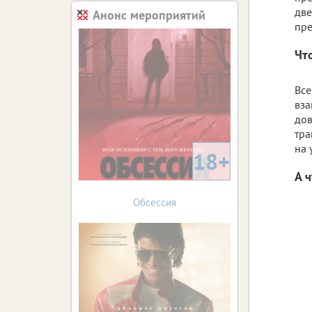
две
Анонс мероприятий
пре
Чт
Все
вза
дов
тра
на 
18+
А 
Обсессия