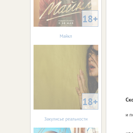
18+
Майкл
18+
Ск
и п
Закулисье реальности
на 