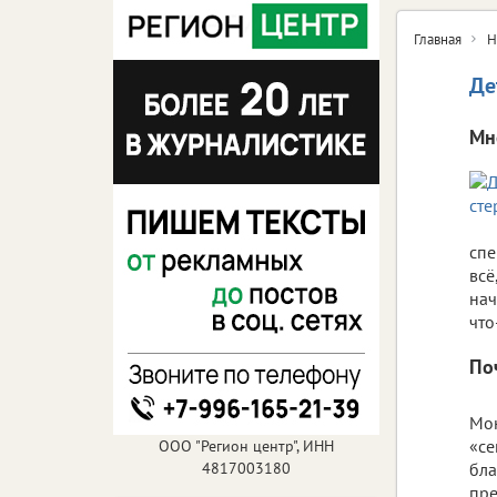
Главная
Н
Де
Мн
спе
всё
нач
что
По
Мон
«се
ООО "Регион центр", ИНН
4817003180
бла
пре