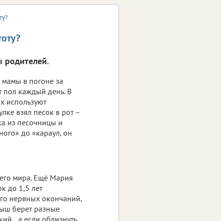
ту?
тоту?
 родителей.
о мамы в погоне за
 пол каждый день. В
х используют
лке взял песок в рот –
ка из песочницы и
ного» до «караул, он
его мира. Ещё Мария
к до 1,5 лет
его нервных окончаний,
лыш берет разные
ягкий…а если облизнуть