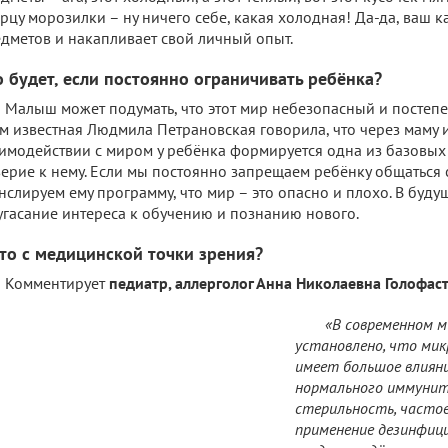
рцу морозилки – ну ничего себе, какая холодная! Да-да, ваш к
дметов и накапливает свой личный опыт.
о будет, если постоянно ограничивать ребёнка?
Малыш может подумать, что этот мир небезопасный и постепен
м известная Людмила Петрановская говорила, что через маму 
имодействии с миром у ребёнка формируется одна из базовых
ерие к нему. Если мы постоянно запрещаем ребёнку общаться 
нслируем ему программу, что мир – это опасно и плохо. В буду
угасание интереса к обучению и познанию нового.
что с медицинской точки зрения?
Комментирует
педиатр, аллерголог Анна Николаевна Голофас
«В современном м
установлено, что мик
имеет большое влиян
нормального иммунит
стерильность, часто
применение дезинфи