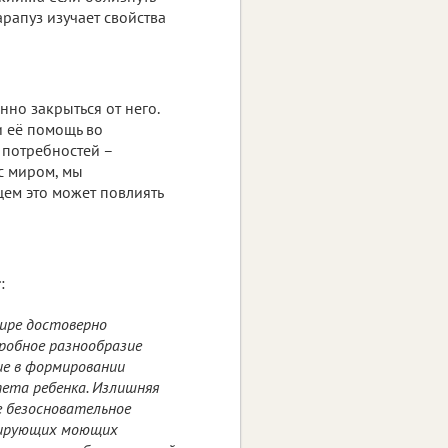
арапуз изучает свойства
но закрыться от него.
и её помощь во
 потребностей –
с миром, мы
щем это может повлиять
т
:
ире достоверно
робное разнообразие
ие в формировании
ета ребенка. Излишняя
е безосновательное
цирующих моющих