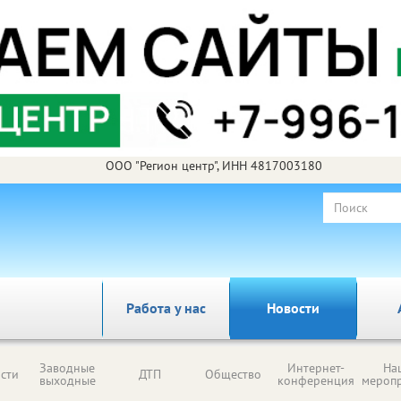
ООО "Регион центр", ИНН 4817003180
Работа у нас
Новости
Заводные
Интернет-
На
сти
ДТП
Общество
выходные
конференция
мероп