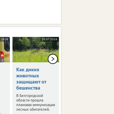
7.2026
20.07.2026
20.07.2026
Как диких
Благодаря ЭКО в
животных
Белгородской
защищают от
родилось 69
бешенства
детей
В Белгородской
Статистика за
области прошла
полугодие.
плановая иммунизация
лесных обитателей.
.