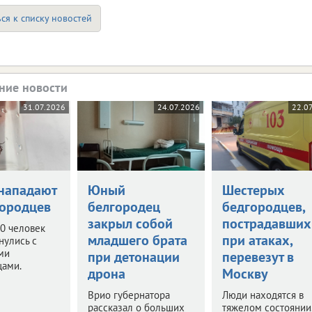
ся к списку новостей
ние новости
31.07.2026
24.07.2026
22.0
нападают
Юный
Шестерых
городцев
белгородец
бедгородцев,
закрыл собой
пострадавших
0 человек
младшего брата
при атаках,
нулись с
ми
при детонации
перевезут в
цами.
дрона
Москву
Врио губернатора
Люди находятся в
рассказал о больших
тяжелом состоянии