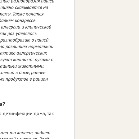
ению разнообразия нашей
ативно сказывается на
темы. Также хочется
авнем конгрессе
 аллергии и клинической
как раз уделялось
 разнообразию в нашей
что развитию нормальной
актике аллергических
твуют контакт: руками с
омашними животными,
тений в доме, раннее
ых продуктов в рацион
а?
о дезинфекции дома, так
 что-то капает, падает
хлоркой не стоит. Вряд