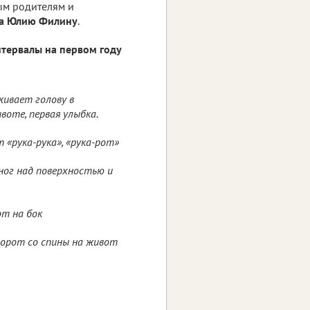
дым родителям и
га Юлию Филину
.
нтервалы на первом году
ивает голову в
воте, первая улыбка.
«рука-рука», «рука-рот»
ног над поверхностью и
т на бок
орот со спины на живот