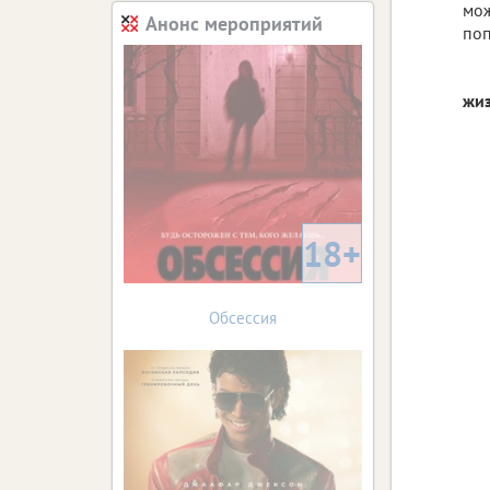
мож
Анонс мероприятий
поп
жи
18+
Обсессия