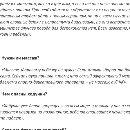
аться с малышом, как со взрослым, а если те или иные навыки 
удить с врачом. При необходимости обратиться к специалисту 
потливым трудом идти к новым вершинам, но ни в коем случае не
ают сложные детки с непростыми диагнозами, но они встречают
ьшинстве случаев повода для беспокойства нет. Всем известно,
коен и ребенок».
Нужен ли массаж?
«Массаж здоровому ребенку не нужен. Если малыш здоров, то 
сажа. Сейчас наука пришла к тому, что самый эффективный мет
блемами опорно-двигательного аппарата – не массаж, а ЛФК».
Чем опасны ходунки?
«Ходунки уже давно запрещены во всем мире, и только у нас в с
ливается нагрузка на позвоночник, ребенок становится неуклюжи
то падает».
Красные флаги для родителей?