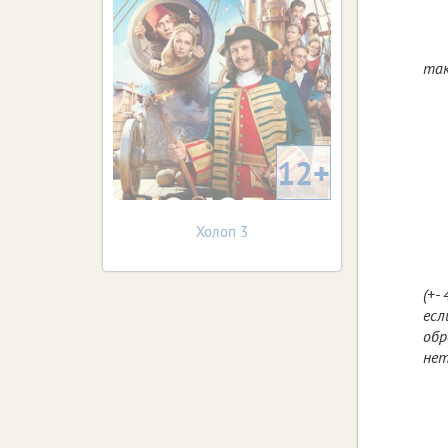
так
12+
Холоп 3
(+-
есл
обр
нет