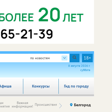
18+
по новостям
8 августа 2026 г.
суббота
Афиша
Конкурсы
Гид по городу
Новости
ши
Важная
Происшествия
Здоровье
Белгород
Ку
компаний (на
риятия
информация!
правах
рекламы)