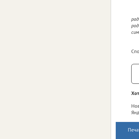
рад
род
сим
Спо
Хот
Нов
Янд
Печа