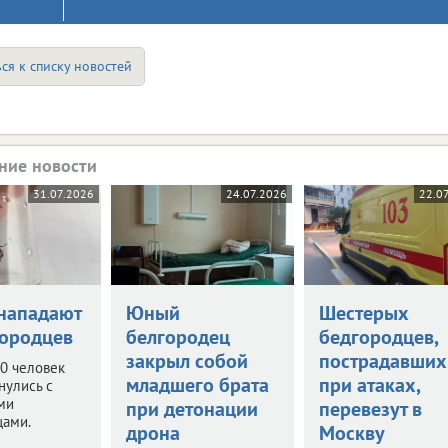
ся к списку новостей
ние новости
31.07.2026
24.07.2026
22.0
нападают
Юный
Шестерых
городцев
белгородец
бедгородцев,
закрыл собой
пострадавших
0 человек
младшего брата
при атаках,
нулись с
ми
при детонации
перевезут в
цами.
дрона
Москву