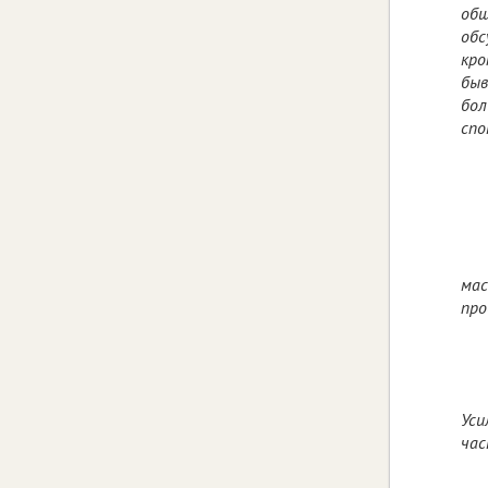
общ
обс
кро
быв
бол
спо
мас
про
Уси
час