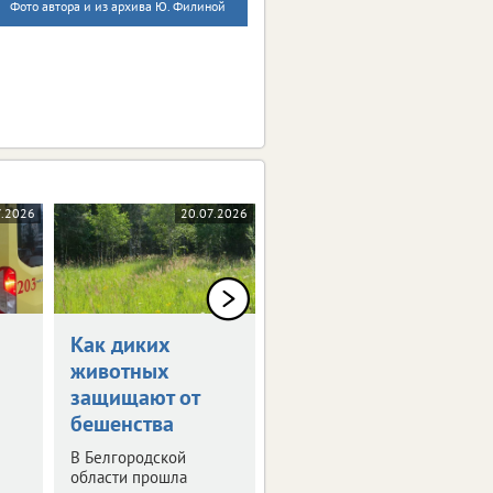
Фото автора и из архива Ю. Филиной
7.2026
20.07.2026
20.07.2026
Как диких
Благодаря ЭКО в
животных
Белгородской
защищают от
родилось 69
бешенства
детей
В Белгородской
Статистика за
области прошла
полугодие.