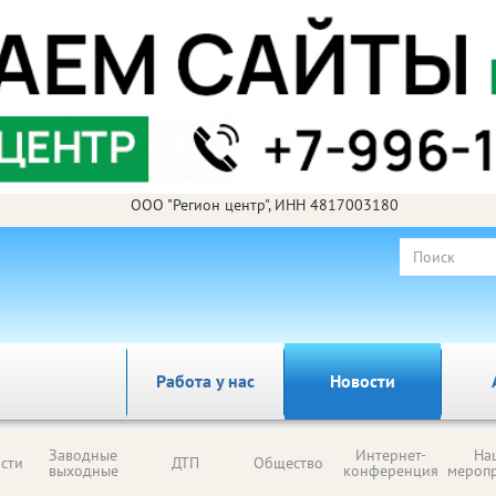
ООО "Регион центр", ИНН 4817003180
Работа у нас
Новости
Заводные
Интернет-
На
сти
ДТП
Общество
выходные
конференция
мероп