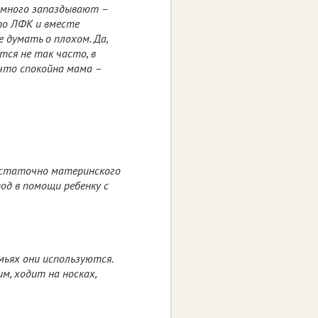
немного запаздывают –
по ЛФК и вместе
 думать о плохом. Да,
ся не так часто, в
 что спокойна мама –
достаточно материнского
од в помощи ребенку с
емьях они используются.
м, ходит на носках,