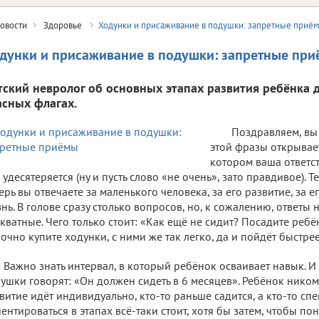
овости
Здоровье
Ходунки и присаживание в подушки: запретные приё
дунки и присаживание в подушки: запретные пр
тский невролог об основных этапах развития ребёнка д
асных флагах.
Поздравляем, вы 
этой фразы открывае
котором ваша ответст
, удесятеряется (ну и пусть слово «не очень», зато правдивое). Т
ерь вы отвечаете за маленького человека, за его развитие, за ег
нь. В голове сразу столько вопросов, но, к сожалению, ответы 
кватные. Чего только стоит: «Как ещё не сидит? Посадите ребё
очно купите ходунки, с ними же так легко, да и пойдёт быстрее
Важно знать интервал, в который ребёнок осваивает навык. И 
ушки говорят: «Он должен сидеть в 6 месяцев». Ребёнок ником
витие идёт индивидуально, кто-то раньше садится, а кто-то сп
ентироваться в этапах всё-таки стоит, хотя бы затем, чтобы пон