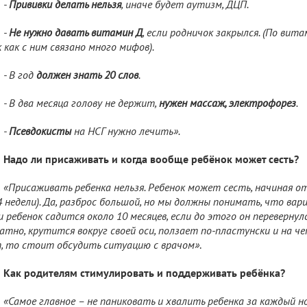
-
Прививки делать нельзя
, иначе будет аутизм, ДЦП.
-
Не нужно давать витамин Д
, если родничок закрылся. (По вита
 как с ним связано много мифов).
- В год
должен знать 20 слов
.
- В два месяца голову не держит,
нужен массаж, электрофорез
.
-
Псевдокисты
на НСГ нужно лечить».
Надо ли присаживать и когда вообще ребёнок может сесть?
«Присаживать ребенка нельзя. Ребенок может сесть, начиная от 
 4 недели). Да, разброс большой, но мы должны понимать, что ва
и ребенок садится около 10 месяцев, если до этого он перевернул
атно, крутится вокруг своей оси, ползает по-пластунски и на че
, то стоит обсудить ситуацию с врачом»
.
Как родителям стимулировать и поддерживать ребёнка?
«Самое главное – не паниковать и хвалить ребенка за каждый н