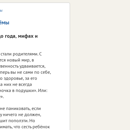
мы
иёмы
о года, мифах и
стали родителями. С
тся новый мир, в
венность удваивается,
еперь вы не сами по себе,
о здоровье, за его
на них не всегда
ночка в подушки». Или:
».
не паниковать, если
у ничего не должен,
ешит поползти. Но
имать, что сесть ребёнок