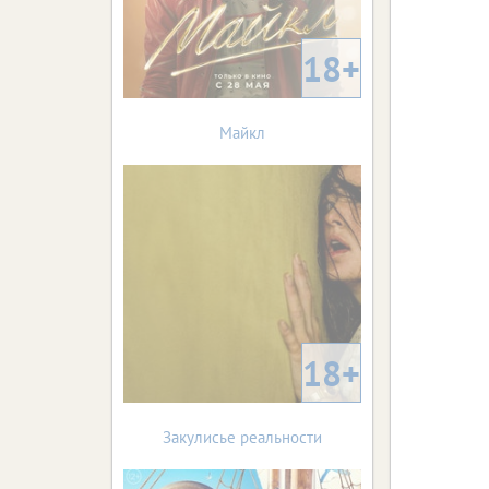
18+
Майкл
18+
Закулисье реальности