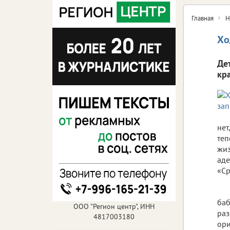
Главная
Н
Хо
Де
кр
нет
теп
жиз
аде
«Ср
баб
ООО "Регион центр", ИНН
раз
4817003180
ори