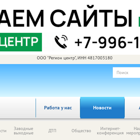
ООО "Регион центр", ИНН 4817003180
Работа у нас
Новости
Заводные
Интернет-
На
сти
ДТП
Общество
выходные
конференция
мероп