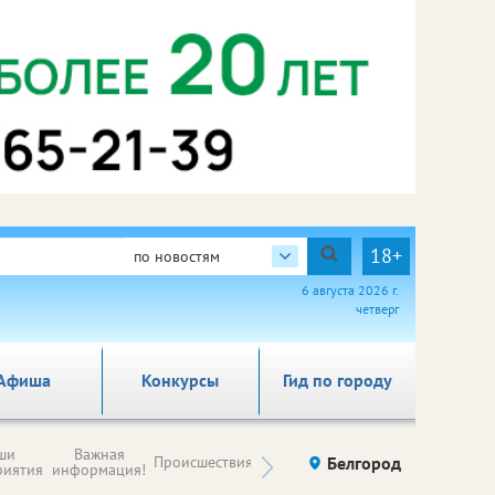
18+
по новостям
6 августа 2026 г.
четверг
Афиша
Конкурсы
Гид по городу
Новости
ши
Важная
Происшествия
Здоровье
Белгород
Ку
компаний (на
риятия
информация!
правах
рекламы)