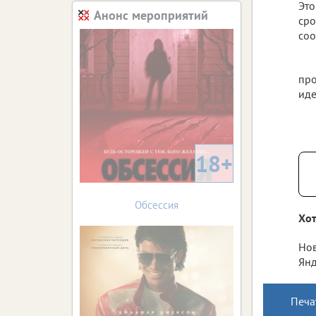
Это
Анонс мероприятий
сро
соо
про
иде
18+
Обсессия
Хот
Нов
Янд
Печа