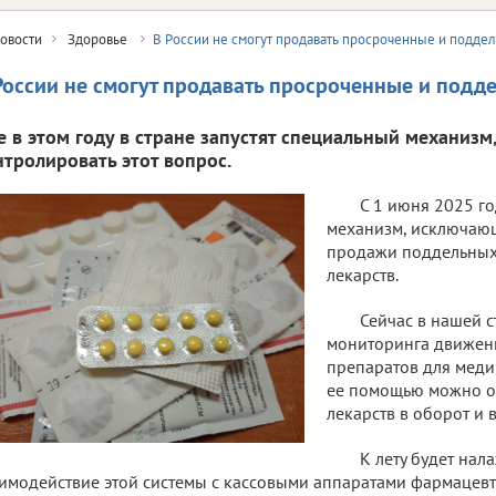
овости
Здоровье
В России не смогут продавать просроченные и подде
России не смогут продавать просроченные и подд
е в этом году в стране запустят специальный механиз
нтролировать этот вопрос.
С 1 июня 2025 го
механизм, исключаю
продажи поддельных
лекарств.
Сейчас в нашей с
мониторинга движен
препаратов для меди
ее помощью можно о
лекарств в оборот и 
К лету будет на
имодействие этой системы с кассовыми аппаратами фармацевт