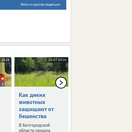
Фото из архива редакции
7.2026
20.07.2026
20.07.2026
Как диких
Благодаря ЭКО в
животных
Белгородской
защищают от
родилось 69
бешенства
детей
В Белгородской
Статистика за
области прошла
полугодие.