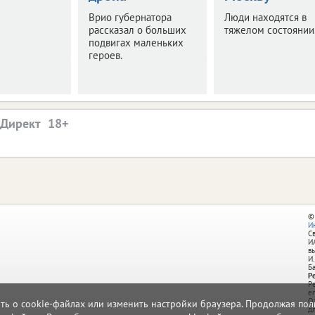
Врио губернатора
Люди находятся в
рассказал о больших
тяжелом состоянии
подвигах маленьких
героев.
.Директ
©
И
С
И
в
И.
Б
Р
Р
e
О
ать о cookie-файлах или изменить настройки браузера. Продолжая поль
д