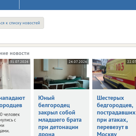
ся к списку новостей
ние новости
31.07.2026
24.07.2026
22.0
нападают
Юный
Шестерых
городцев
белгородец
бедгородцев,
закрыл собой
пострадавших
0 человек
младшего брата
при атаках,
нулись с
ми
при детонации
перевезут в
цами.
дрона
Москву