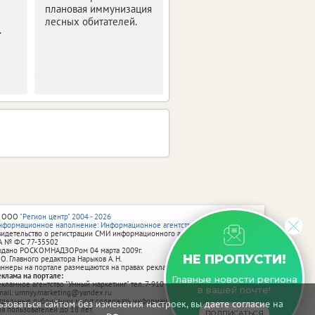
плановая иммунизация
лесных обитателей.
.
 ООО
"Регион центр" 2004 - 2026
нформационное наполнение: Информационное агентство vRossii.ru
видетельство о регистрации СМИ информационного агентства vRossii.ru
А № ФС 77‑35502
ыдано РОСКОМНАДЗОРом 04 марта 2009г.
НЕ ПРОПУСТИ!
 О. Главного редактора Нарыков А. Н.
аннеры на портале размещаются на правах рекламы.
еклама на портале:
Главные новости региона
екламное агентство "Умный маркетинг" тел. 7-910-267-70-40,
в вашей почте!
mail: umnyy.marketing@yandex.ru
тдельные публикации могут содержать информацию, не предназначенную
зоваться сайтом без изменения настроек, вы даете согласие на
ля пользователей до 18 лет.
ПОДПИСАТЬСЯ