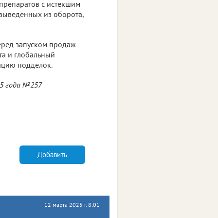
препаратов с истекшим
 выведенных из оборота,
еред запуском продаж
та и глобальный
ацию подделок.
25 года №257
Добавить
12 марта 2025 г. 8:01