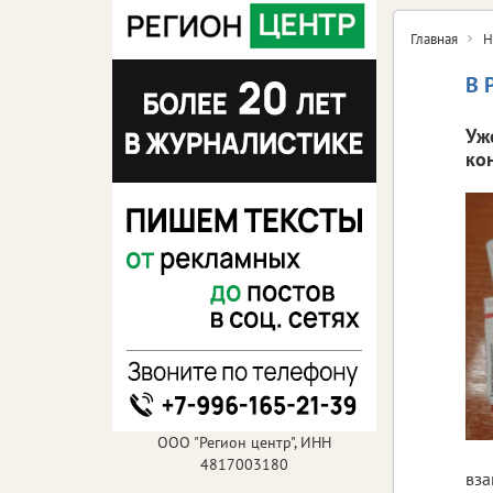
Главная
Н
В 
Уж
ко
ООО "Регион центр", ИНН
4817003180
вза