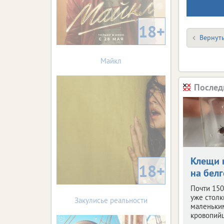
18+
Вернуть
Майкл
Послед
Клещи 
18+
на бел
Почти 150
уже столк
Закулисье реальности
маленьки
кровопий