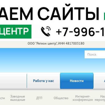
ООО "Регион центр", ИНН 4817003180
Работа у нас
Новости
Заводные
Интернет-
На
сти
ДТП
Общество
выходные
конференция
мероп