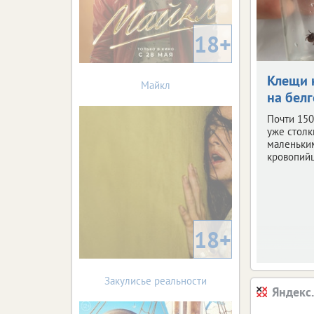
18+
Клещи 
Майкл
на бел
Почти 150
уже столк
маленьки
кровопий
18+
Закулисье реальности
Яндекс