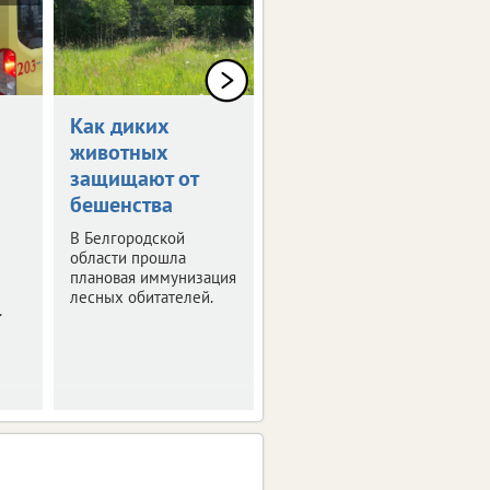
Как диких
Благодаря ЭКО в
животных
Белгородской
защищают от
родилось 69
бешенства
детей
В Белгородской
Статистика за
области прошла
полугодие.
плановая иммунизация
лесных обитателей.
.