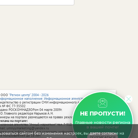
 ООО
"Регион центр" 2004 - 2026
нформационное наполнение: Информационное агентство vRossii.ru
видетельство о регистрации СМИ информационного агентства vRossii.ru
А № ФС 77‑35502
ыдано РОСКОМНАДЗОРом 04 марта 2009г.
НЕ ПРОПУСТИ!
 О. Главного редактора Нарыков А. Н.
аннеры на портале размещаются на правах рекламы.
еклама на портале:
Главные новости региона
екламное агентство "Умный маркетинг" тел. 7-910-267-70-40,
в вашей почте!
mail: umnyy.marketing@yandex.ru
тдельные публикации могут содержать информацию, не предназначенную
зоваться сайтом без изменения настроек, вы даете согласие на
ля пользователей до 18 лет.
ПОДПИСАТЬСЯ