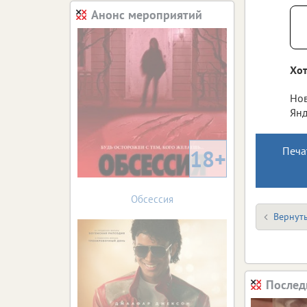
Анонс мероприятий
Хот
Нов
Янд
Печа
18+
Обсессия
Вернуть
Послед