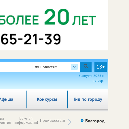
18+
по новостям
6 августа 2026 г.
четверг
Афиша
Конкурсы
Гид по городу
Новости
ши
Важная
Происшествия
Здоровье
Белгород
Ку
компаний (на
риятия
информация!
правах
рекламы)