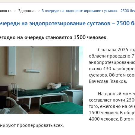
овости
Здоровье
В очереди на эндопротезирование суставов – 2500 б
очереди на эндопротезирование суставов – 2500 
егодно на очередь становятся 1500 человек.
С начала 2025 го
области проведено 7
эндопротезированию 
около 430 тазобедре
суставов. Об этом со
Вячеслав Гладков.
На данный момен
составляет почти 25
того, ежегодно на оч
1500 человек. В общ
4000 человек. В этом
нируют прооперировать всех.