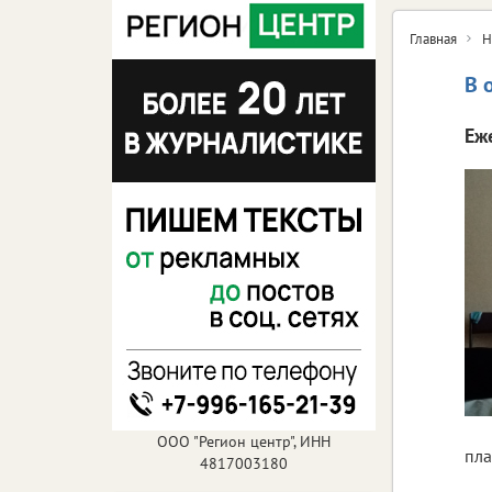
Главная
Н
В 
Еж
ООО "Регион центр", ИНН
пла
4817003180