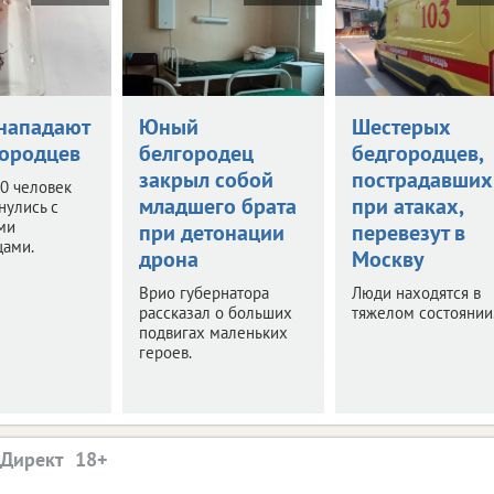
нападают
Юный
Шестерых
городцев
белгородец
бедгородцев,
закрыл собой
пострадавших
0 человек
младшего брата
при атаках,
нулись с
ми
при детонации
перевезут в
цами.
дрона
Москву
Врио губернатора
Люди находятся в
рассказал о больших
тяжелом состоянии
подвигах маленьких
героев.
.Директ