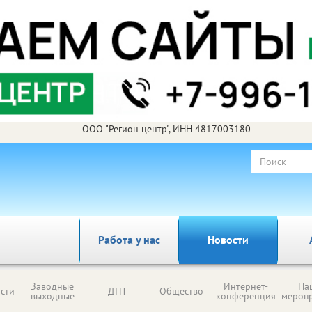
ООО "Регион центр", ИНН 4817003180
Работа у нас
Новости
Заводные
Интернет-
На
сти
ДТП
Общество
выходные
конференция
мероп