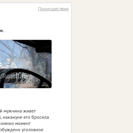
Происшествия
м.
ий мужчина живет
, накануне его бросила
спомнил момент
Возбуждено уголовное