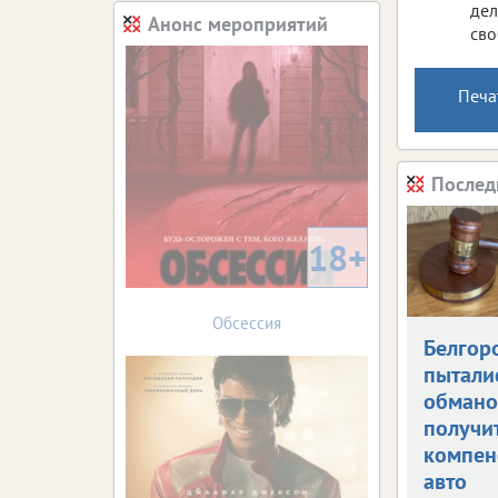
дел
Анонс мероприятий
сво
Печа
Послед
18+
Обсессия
Белгор
пытали
обман
получи
компен
авто