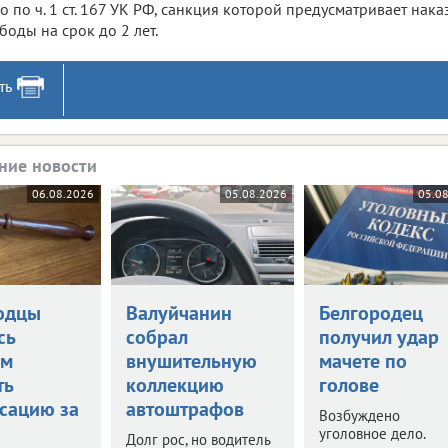
о по ч. 1 ст. 167 УК РФ, санкция которой предусматривает нак
боды на срок до 2 лет.
ть
ние новости
06.08.2026
05.08.2026
05.0
одцы
Валуйчанин
Белгородец
сь
собрал
получил удар
ом
внушительную
мачете по
ть
коллекцию
голове
сацию за
автоштрафов
Возбуждено
уголовное дело.
Долг рос, но водитель