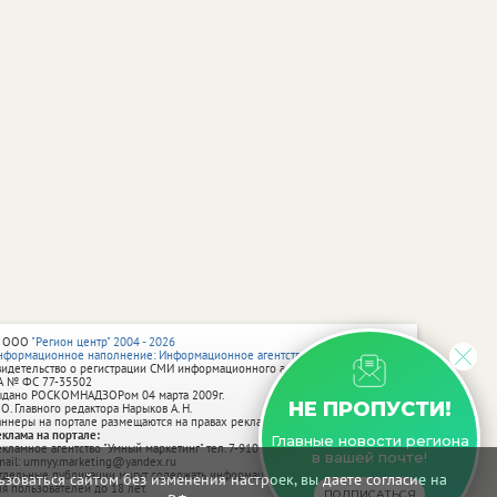
 ООО
"Регион центр" 2004 - 2026
нформационное наполнение: Информационное агентство vRossii.ru
видетельство о регистрации СМИ информационного агентства vRossii.ru
А № ФС 77‑35502
ыдано РОСКОМНАДЗОРом 04 марта 2009г.
НЕ ПРОПУСТИ!
 О. Главного редактора Нарыков А. Н.
аннеры на портале размещаются на правах рекламы.
еклама на портале:
Главные новости региона
екламное агентство "Умный маркетинг" тел. 7-910-267-70-40,
в вашей почте!
mail: umnyy.marketing@yandex.ru
тдельные публикации могут содержать информацию, не предназначенную
зоваться сайтом без изменения настроек, вы даете согласие на
ля пользователей до 18 лет.
ПОДПИСАТЬСЯ