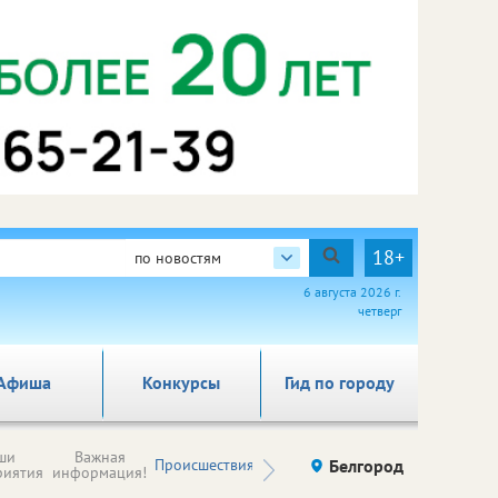
18+
по новостям
6 августа 2026 г.
четверг
Афиша
Конкурсы
Гид по городу
Новости
ши
Важная
Происшествия
Здоровье
Белгород
Ку
компаний (на
риятия
информация!
правах
рекламы)