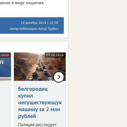
азание в виде лишения
16 декабря 2014 г. 10:38
Автор публикации Артур Трубин
8.2026
05.08.2026
04.08.2026
Белгородец
Организатор
купил
соревнований
несуществующую
выплатит 150
машину за 2 млн
тысяч
рублей
Отсутствие врача на
турнире и травма
Полиция расследует