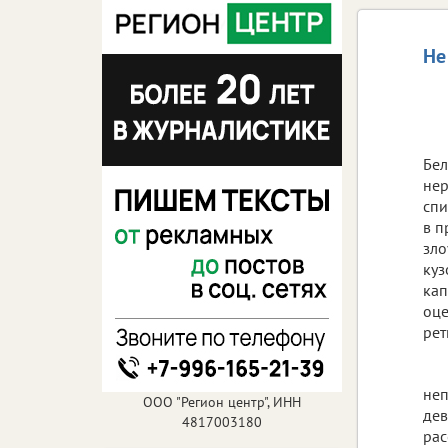
Не
Бел
нер
спи
в п
зло
куз
кап
оце
рет
неп
ООО "Регион центр", ИНН
дев
4817003180
рас