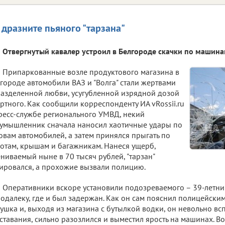
 дразните пьяного "тарзана"
Отвергнутый кавалер устроил в Белгороде скачки по машина
Припаркованные возле продуктового магазина в
городе автомобили ВАЗ и "Волга" стали жертвами
азделенной любви, усугубленной изрядной дозой
ртного. Как сообщили корреспонденту ИА vRossii.ru
ресс-службе регионального УМВД, некий
умышленник сначала наносил хаотичные удары по
овам автомобилей, а затем принялся прыгать по
отам, крышам и багажникам. Нанеся ущерб,
ниваемый ныне в 70 тысяч рублей, "тарзан"
ировался, а прохожие вызвали полицию.
Оперативники вскоре установили подозреваемого – 39-летн
одалеку, где и был задержан. Как он сам пояснил полицейским
ушка и, выходя из магазина с бутылкой водки, он невольно в
ставания, сильно разозлился и выместил ярость на машинах. 