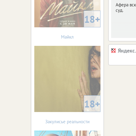
Афера вск
суд.
18+
Майкл
Яндекс
18+
Закулисье реальности