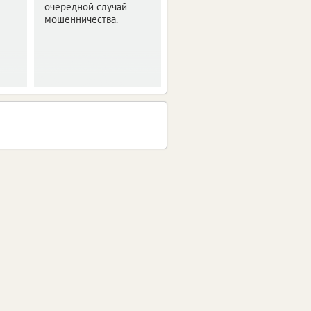
спортсмена стали
очередной случай
поводом для судебных
мошенничества.
тяжб.