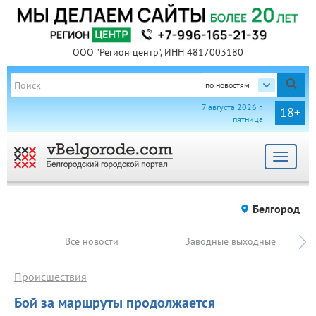
ООО "Регион центр", ИНН 4817003180
по новостям
7 августа 2026 г.
18+
пятница
Toggle
navigat
Белгород
Все новости
Заводные выходные
Происшествия
Бой за маршруты продолжается