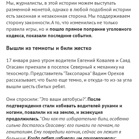
Мы, журналисты, в этой истории можем выступать
разменной монетой, однако в любой подобной истории
есть законная и незаконная сторона. Мы поддерживаем
сторону законности. А то, что изменились не только
правила игры, но и
пошло прямое попрание уголовного
кодекса, показали последние события.
Вышли из темноты и били жестко
17 января рано утром водители Евгений Ковалев и Саяд
Огасаян приехали в поселок Северный к механику на
техосмотр. Представитель "Таксопарка" Вадим Орехов
рассказывает, что было еще темно, и откуда-то из-за угла
вышли шесть сбитых ребят.
Они спросили: "Это ваши автобусы?".
После
подтверждения стали избивать водителей руками и
ногами, повалили их на землю, и экзекуция
продолжилась
. "
Они как-то избирательно били, особенно
сильно досталось Огасаяну: его пинали по почкам, по
гениталиям. Ему повредили копчик, сейчас он лежит в
больнице.
Когда ребят избивали, им приговаривали: