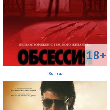
18+
Обсессия