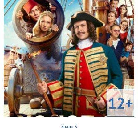
12+
Холоп 3