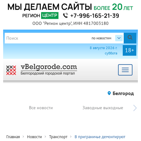
ООО "Регион центр", ИНН 4817003180
по новостям
8 августа 2026 г.
18+
суббота
Toggle
navigat
Белгород
Все новости
Заводные выходные
Главная
Новости
Транспорт
В приграничье демонтируют