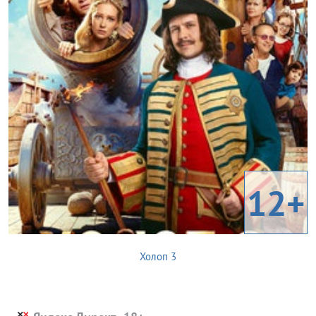
12+
Холоп 3