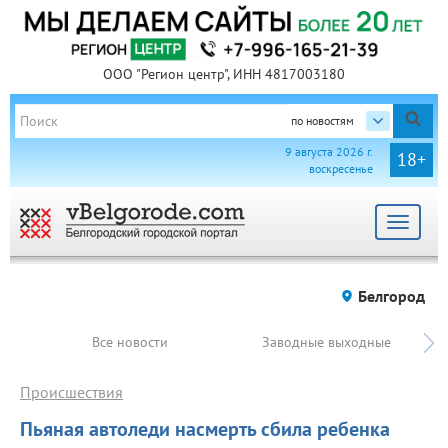
ООО "Регион центр", ИНН 4817003180
по новостям
9 августа 2026 г.
18+
воскресенье
Toggle
navigat
Белгород
Все новости
Заводные выходные
Происшествия
Пьяная автоледи насмерть сбила ребенка