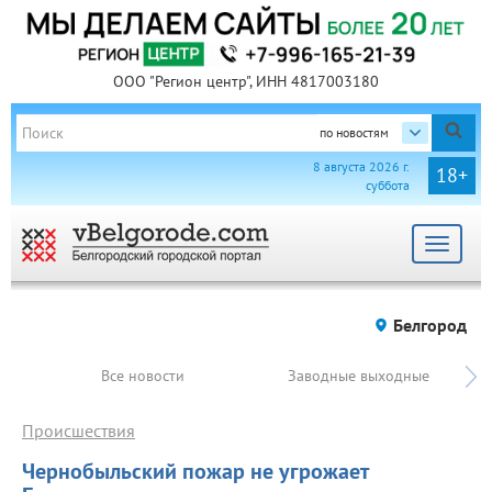
ООО "Регион центр", ИНН 4817003180
по новостям
8 августа 2026 г.
18+
суббота
Toggle
navigat
Белгород
Все новости
Заводные выходные
Происшествия
Чернобыльский пожар не угрожает