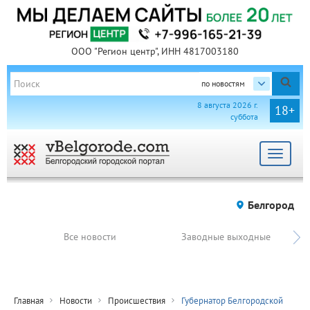
ООО "Регион центр", ИНН 4817003180
по новостям
8 августа 2026 г.
18+
суббота
Toggle
navigat
Белгород
Все новости
Заводные выходные
Главная
Новости
Происшествия
Губернатор Белгородской