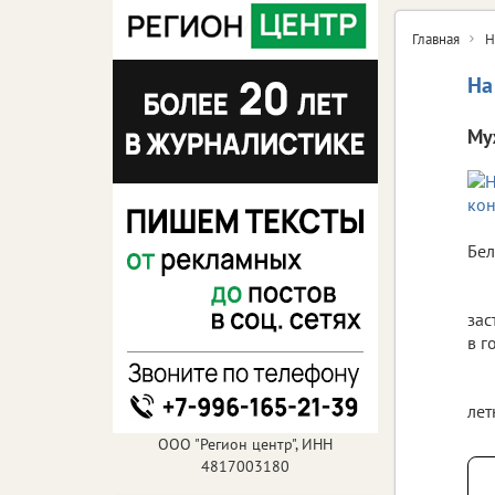
Главная
Н
На
Му
Бел
зас
в г
лет
ООО "Регион центр", ИНН
4817003180