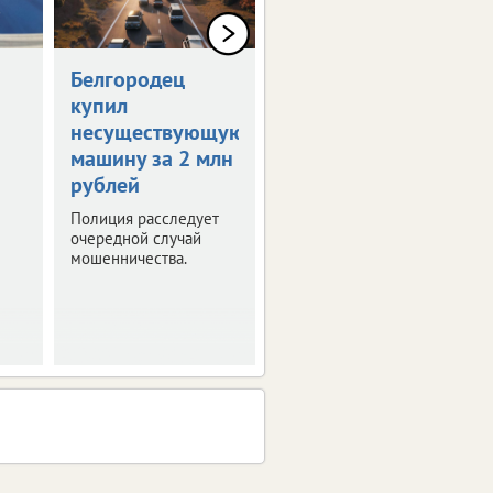
Белгородец
Организатор
купил
соревнований
несуществующую
выплатит 150
машину за 2 млн
тысяч
рублей
Отсутствие врача на
турнире и травма
Полиция расследует
спортсмена стали
очередной случай
поводом для судебных
мошенничества.
тяжб.