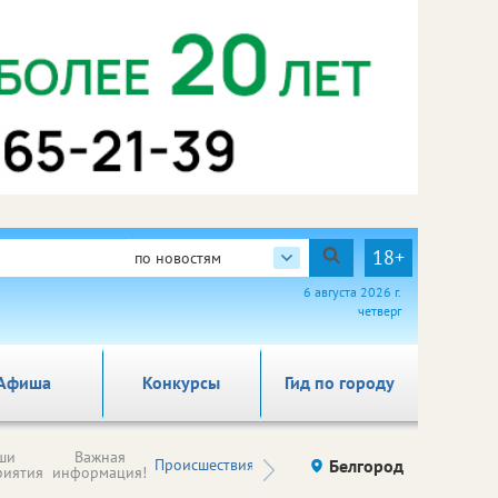
18+
по новостям
6 августа 2026 г.
четверг
Афиша
Конкурсы
Гид по городу
Новости
ши
Важная
Происшествия
Здоровье
Белгород
Ку
компаний (на
риятия
информация!
правах
рекламы)