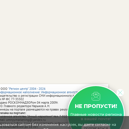
 ООО
"Регион центр" 2004 - 2026
нформационное наполнение: Информационное агентство vRossii.ru
видетельство о регистрации СМИ информационного агентства vRossii.ru
А № ФС 77‑35502
ыдано РОСКОМНАДЗОРом 04 марта 2009г.
НЕ ПРОПУСТИ!
 О. Главного редактора Нарыков А. Н.
аннеры на портале размещаются на правах рекламы.
еклама на портале:
Главные новости региона
екламное агентство "Умный маркетинг" тел. 7-910-267-70-40,
в вашей почте!
mail: umnyy.marketing@yandex.ru
тдельные публикации могут содержать информацию, не предназначенную
зоваться сайтом без изменения настроек, вы даете согласие на
ля пользователей до 18 лет.
ПОДПИСАТЬСЯ