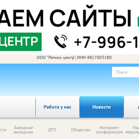
ООО "Регион центр", ИНН 4817003180
Работа у нас
Новости
Заводные
Интернет-
На
сти
ДТП
Общество
выходные
конференция
мероп