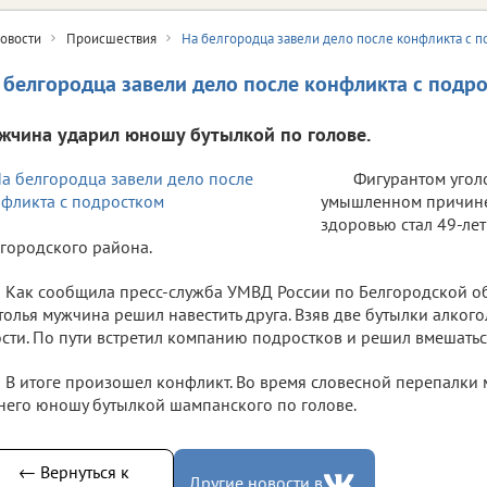
овости
Происшествия
На белгородца завели дело после конфликта с п
 белгородца завели дело после конфликта с подр
жчина ударил юношу бутылкой по голове.
Фигурантом угол
умышленном причине
здоровью стал 49-ле
городского района.
Как сообщила пресс-служба УМВД России по Белгородской об
толья мужчина решил навестить друга. Взяв две бутылки алкого
ости. По пути встретил компанию подростков и решил вмешатьс
В итоге произошел конфликт. Во время словесной перепалки
него юношу бутылкой шампанского по голове.
← Вернуться к
Другие новости в