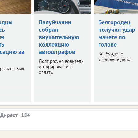
одцы
Валуйчанин
Белгородец
сь
собрал
получил удар
ом
внушительную
мачете по
ть
коллекцию
голове
сацию за
автоштрафов
Возбуждено
уголовное дело.
Долг рос, но водитель
игнорировал его
рылась. Был
оплату.
.Директ