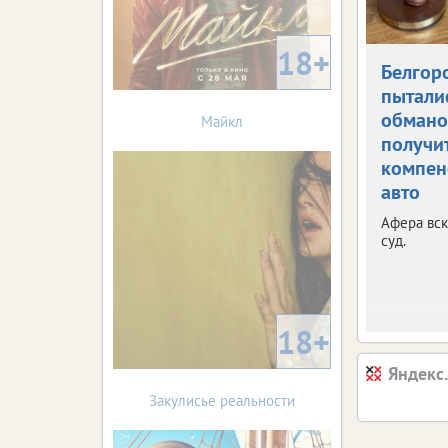
18+
Белгор
пытали
обман
Майкл
получи
компен
авто
Афера вск
суд.
18+
Яндекс
Закулисье реальности