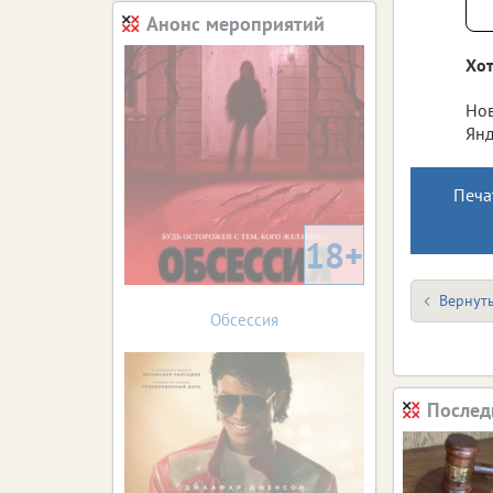
Анонс мероприятий
Хот
Нов
Янд
Печа
18+
Вернуть
Обсессия
Послед