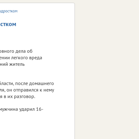
одростком
остком
овного дела об
нии легкого вреда
тний житель
ласти, после домашнего
ля, он отправился к нему
я в их разговор.
 мужчина ударил 16-