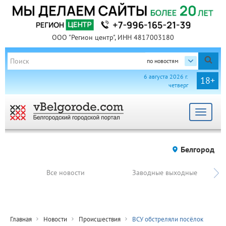
ООО "Регион центр", ИНН 4817003180
по новостям
6 августа 2026 г.
18+
четверг
Toggle
navigat
Белгород
Все новости
Заводные выходные
Главная
Новости
Происшествия
ВСУ обстреляли посёлок