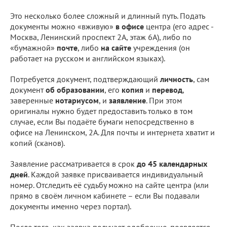
Это несколько более сложный и длинный путь. Подать
документы можно «вживую»
в офисе
центра (его адрес -
Москва, Ленинский проспект 2А, этаж 6А), либо по
«бумажной»
почте
, либо
на сайте
учреждения (он
работает на русском и английском языках).
Потребуется документ, подтверждающий
личность
, сам
документ
об образовании
, его
копия
и
перевод
,
заверенные
нотариусом
, и
заявление
. При этом
оригиналы нужно будет предоставить только в том
случае, если Вы подаёте бумаги непосредственно в
офисе на Ленинском, 2А. Для почты и интернета хватит и
копий (сканов).
Заявление рассматривается в срок
до 45 календарных
дней
. Каждой заявке присваивается индивидуальный
номер. Отследить её судьбу можно на сайте центра (или
прямо в своём личном кабинете – если Вы подавали
документы именно через портал).
После того, как заявка получает одобрение, появляется