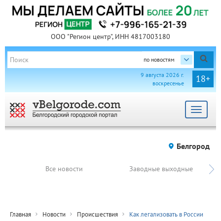
ООО "Регион центр", ИНН 4817003180
по новостям
9 августа 2026 г.
18+
воскресенье
Toggle
navigat
Белгород
Все новости
Заводные выходные
Главная
Новости
Происшествия
Как легализовать в России