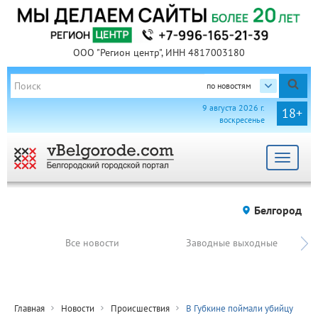
ООО "Регион центр", ИНН 4817003180
по новостям
9 августа 2026 г.
18+
воскресенье
Toggle
navigat
Белгород
Все новости
Заводные выходные
Главная
Новости
Происшествия
В Губкине поймали убийцу