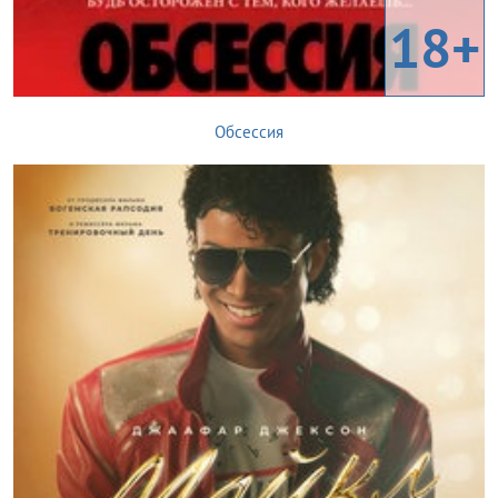
18+
Обсессия