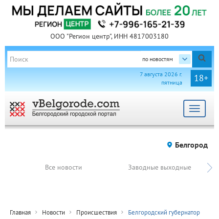
ООО "Регион центр", ИНН 4817003180
по новостям
7 августа 2026 г.
18+
пятница
Toggle
navigat
Белгород
Все новости
Заводные выходные
Главная
Новости
Происшествия
Белгородский губернатор