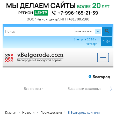
ООО "Регион центр", ИНН 4817003180
по новостям
6 августа 2026 г.
18+
четверг
Toggle
navigat
Белгород
Все новости
Заводные выходные
Главная
Новости
Происшествия
В Белгороде камнями