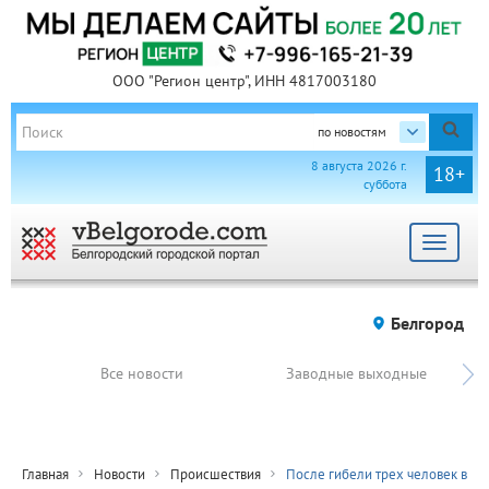
ООО "Регион центр", ИНН 4817003180
по новостям
8 августа 2026 г.
18+
суббота
Toggle
navigat
Белгород
Все новости
Заводные выходные
Главная
Новости
Происшествия
После гибели трех человек в