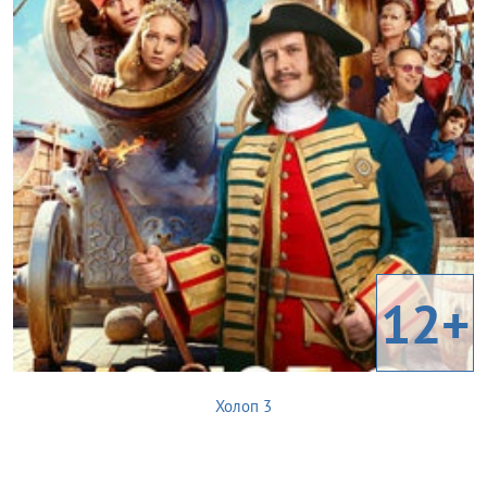
12+
Холоп 3