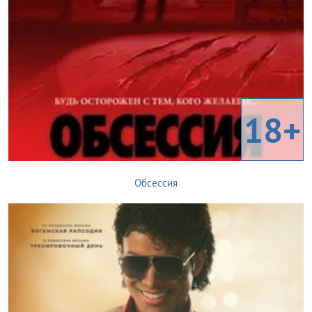
18+
Обсессия