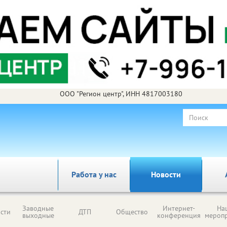
ООО "Регион центр", ИНН 4817003180
Работа у нас
Новости
Заводные
Интернет-
На
сти
ДТП
Общество
выходные
конференция
мероп