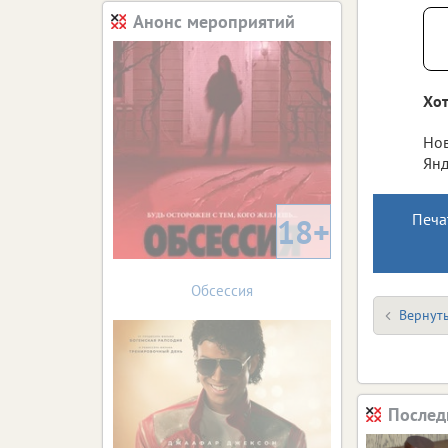
Анонс мероприятий
Хот
Нов
Янд
Печа
18+
Обсессия
Вернуть
Послед