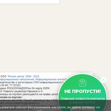
 ООО
"Регион центр" 2004 - 2026
нформационное наполнение: Информационное агентство vRossii.ru
видетельство о регистрации СМИ информационного агентства vRossii.ru
А № ФС 77‑35502
ыдано РОСКОМНАДЗОРом 04 марта 2009г.
НЕ ПРОПУСТИ!
 О. Главного редактора Нарыков А. Н.
аннеры на портале размещаются на правах рекламы.
еклама на портале:
Главные новости региона
екламное агентство "Умный маркетинг" тел. 7-910-267-70-40,
в вашей почте!
mail: umnyy.marketing@yandex.ru
тдельные публикации могут содержать информацию, не предназначенную
зоваться сайтом без изменения настроек, вы даете согласие на
ля пользователей до 18 лет.
ПОДПИСАТЬСЯ