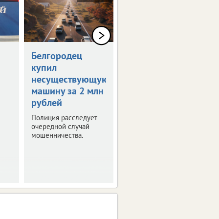
Белгородец
Организатор
купил
соревнований
несуществующую
выплатит 150
машину за 2 млн
тысяч
рублей
Отсутствие врача на
турнире и травма
Полиция расследует
спортсмена стали
очередной случай
поводом для судебных
мошенничества.
тяжб.