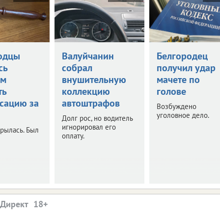
одцы
Валуйчанин
Белгородец
сь
собрал
получил удар
ом
внушительную
мачете по
ть
коллекцию
голове
сацию за
автоштрафов
Возбуждено
уголовное дело.
Долг рос, но водитель
игнорировал его
рылась. Был
оплату.
.Директ