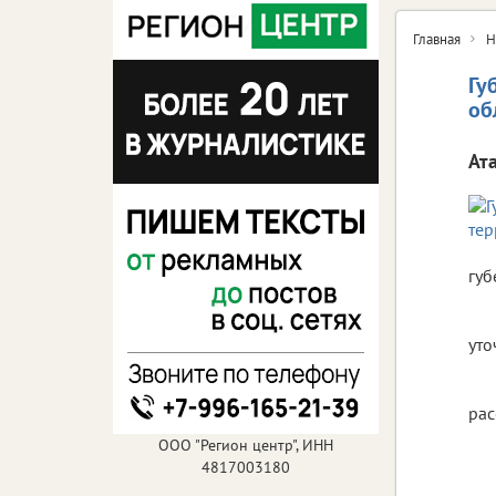
Главная
Н
Гу
об
Ат
губ
уто
рас
ООО "Регион центр", ИНН
4817003180