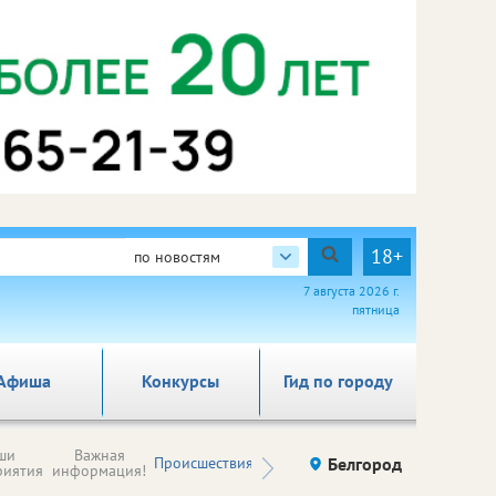
18+
по новостям
7 августа 2026 г.
пятница
Афиша
Конкурсы
Гид по городу
Новости
ши
Важная
Происшествия
Здоровье
Белгород
Ку
компаний (на
риятия
информация!
правах
рекламы)