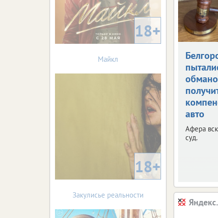
18+
Белгор
Майкл
пытали
обман
получи
компен
авто
Афера вск
суд.
18+
Закулисье реальности
Яндекс