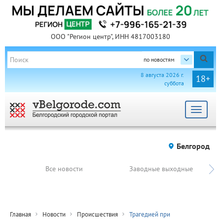
ООО "Регион центр", ИНН 4817003180
по новостям
8 августа 2026 г.
18+
суббота
Toggle
navigat
Белгород
Все новости
Заводные выходные
Главная
Новости
Происшествия
Трагедией при