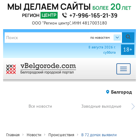
ООО "Регион центр", ИНН 4817003180
по новостям
8 августа 2026 г.
18+
суббота
Toggle
navigat
Белгород
Все новости
Заводные выходные
Главная
Новости
Происшествия
В 72 домах выявили