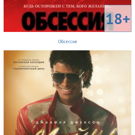
18+
Обсессия