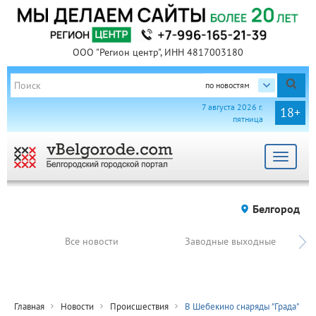
ООО "Регион центр", ИНН 4817003180
по новостям
7 августа 2026 г.
18+
пятница
Toggle
navigat
Белгород
Все новости
Заводные выходные
Главная
Новости
Происшествия
В Шебекино снаряды "Града"