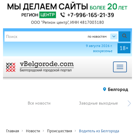
ООО "Регион центр", ИНН 4817003180
по новостям
9 августа 2026 г.
18+
воскресенье
Toggle
navigat
Белгород
Все новости
Заводные выходные
Главная
Новости
Происшествия
Водитель из Белгорода