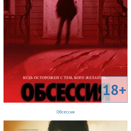
18+
Обсессия