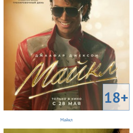
18+
Майкл