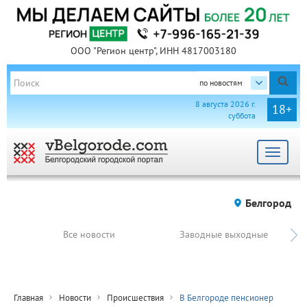
ООО "Регион центр", ИНН 4817003180
по новостям
8 августа 2026 г.
18+
суббота
Toggle
navigat
Белгород
Все новости
Заводные выходные
Главная
Новости
Происшествия
В Белгороде пенсионер