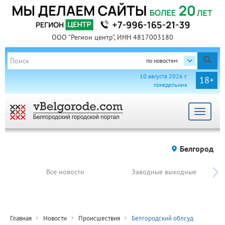
ООО "Регион центр", ИНН 4817003180
по новостям
10 августа 2026 г.
18+
понедельник
Toggle
navigat
Белгород
Все новости
Заводные выходные
Главная
Новости
Происшествия
Белгородский облсуд