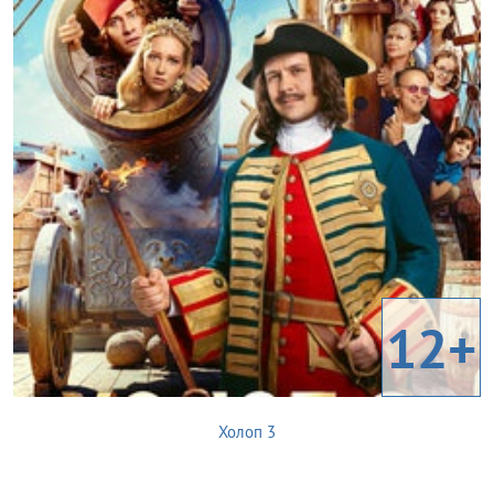
12+
Холоп 3