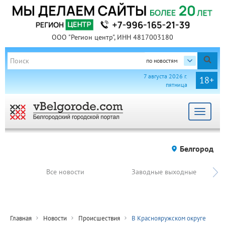
ООО "Регион центр", ИНН 4817003180
по новостям
7 августа 2026 г.
18+
пятница
Toggle
navigat
Белгород
Все новости
Заводные выходные
Главная
Новости
Происшествия
В Краснояружском округе