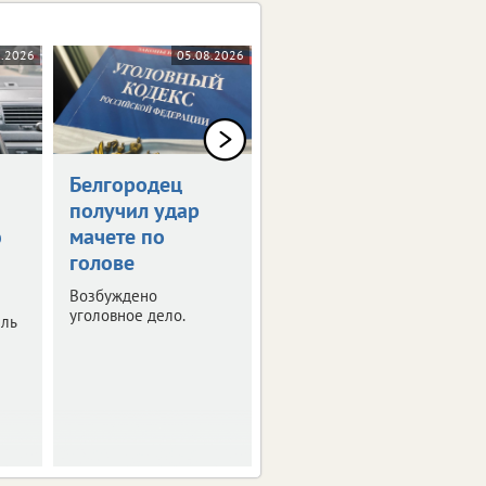
8.2026
05.08.2026
05.08.2026
Белгородец
Белгородец
получил удар
купил
ю
мачете по
несуществующую
голове
машину за 2 млн
рублей
Возбуждено
уголовное дело.
ель
Полиция расследует
очередной случай
мошенничества.