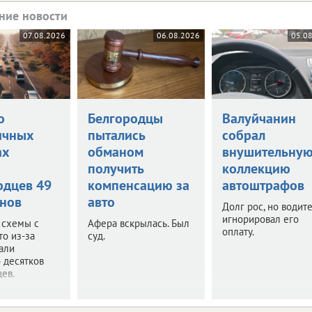
ние новости
07.08.2026
06.08.2026
05.0
о
Белгородцы
Валуйчанин
ичных
пытались
собрал
ах
обманом
внушительну
и
получить
коллекцию
одцев 49
компенсацию за
автоштрафов
нов
авто
Долг рос, но водит
игнорировал его
 схемы с
Афера вскрылась. Был
оплату.
то из-за
суд.
али
 десятков
ев.