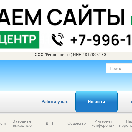
ООО "Регион центр", ИНН 4817003180
Работа у нас
Новости
Заводные
Интернет-
На
сти
ДТП
Общество
выходные
конференция
мероп