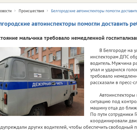
овости
Происшествия
Белгородские автоинспекторы помогли доставит
лгородские автоинспекторы помогли доставить ре
стояние мальчика требовало немедленной госпитализа
В Белгороде на 
инспекторам ДПС об
водитель. Мужчина ра
упал и ударился голо
требовало немедленн
рассказали в пресс-с
Автоинспекторы 
ситуацию под контро
машину отца до бли
По пути сотрудники 
координировали дви
дупреждали других водителей, чтобы обеспечить свободный п