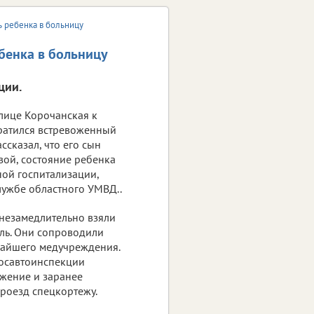
ь ребенка в больницу
бенка в больницу
ции.
улице Корочанская к
ратился встревоженный
ссказал, что его сын
вой, состояние ребенка
ой госпитализации,
лужбе областного УМВД..
незамедлительно взяли
ль. Они сопроводили
жайшего медучреждения.
Госавтоинспекции
жение и заранее
роезд спецкортежу.