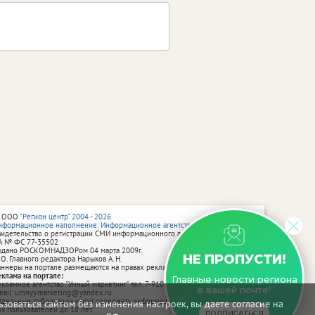
 ООО
"Регион центр" 2004 - 2026
нформационное наполнение: Информационное агентство vRossii.ru
видетельство о регистрации СМИ информационного агентства vRossii.ru
А № ФС 77‑35502
ыдано РОСКОМНАДЗОРом 04 марта 2009г.
НЕ ПРОПУСТИ!
 О. Главного редактора Нарыков А. Н.
аннеры на портале размещаются на правах рекламы.
еклама на портале:
Главные новости региона
екламное агентство "Умный маркетинг" тел. 7-910-267-70-40,
в вашей почте!
mail: umnyy.marketing@yandex.ru
тдельные публикации могут содержать информацию, не предназначенную
зоваться сайтом без изменения настроек, вы даете согласие на
ля пользователей до 18 лет.
ПОДПИСАТЬСЯ