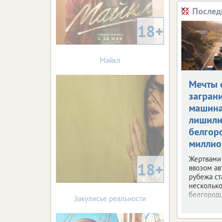
Послед
18+
Майкл
Мечты 
загран
машин
лишил
белгор
миллио
Жертвами
18+
ввозом ав
рубежа ст
несколько
белгородц
Закулисье реальности