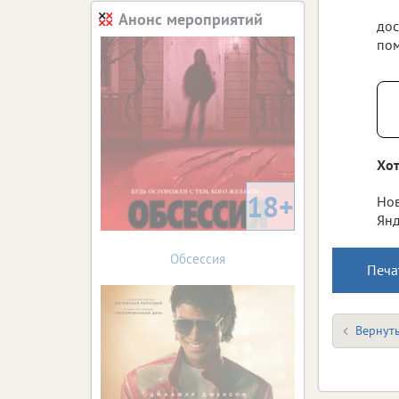
Анонс мероприятий
дос
по
Хот
18+
Нов
Янд
Обсессия
Печа
Вернуть