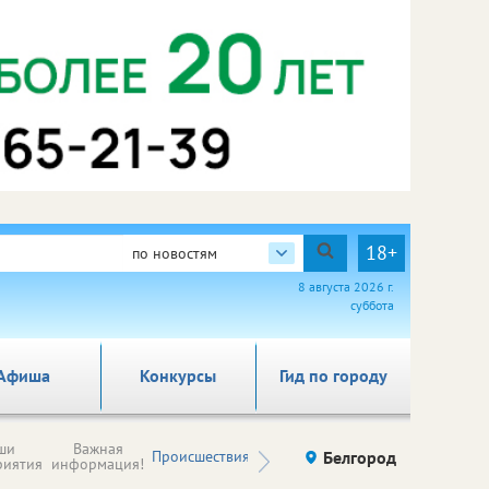
18+
по новостям
8 августа 2026 г.
суббота
Афиша
Конкурсы
Гид по городу
Новости
ши
Важная
Происшествия
Здоровье
Белгород
Ку
компаний (на
риятия
информация!
правах
рекламы)