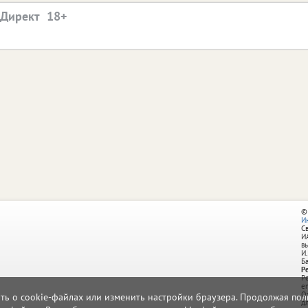
.Директ
©
И
С
И
в
И.
Б
Р
Р
e
О
ать о cookie-файлах или изменить настройки браузера. Продолжая поль
д