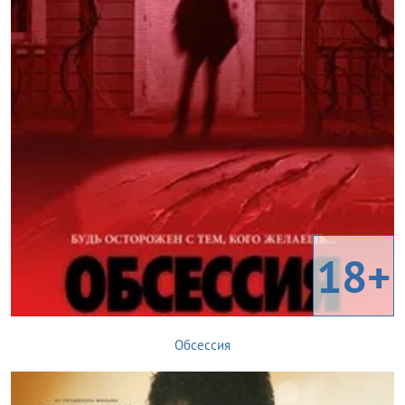
18+
Обсессия