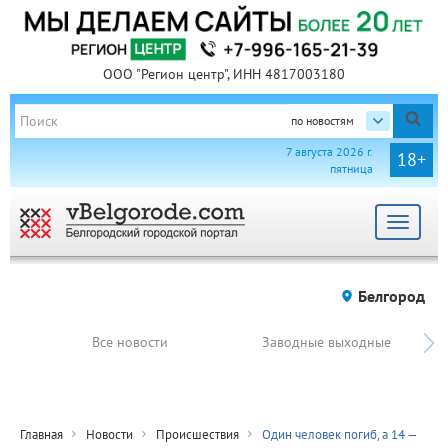
ООО "Регион центр", ИНН 4817003180
по новостям
7 августа 2026 г.
18+
пятница
Toggle
navigat
Белгород
Все новости
Заводные выходные
Главная
Новости
Происшествия
Один человек погиб, а 14 —