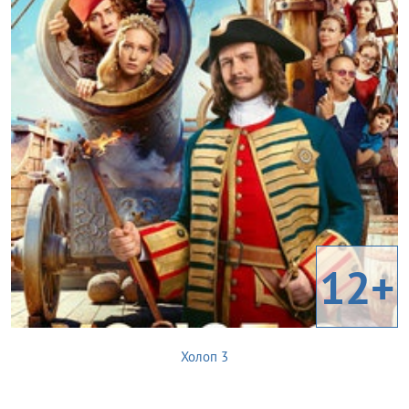
12+
Холоп 3