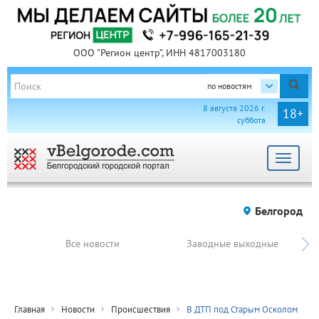
ООО "Регион центр", ИНН 4817003180
по новостям
8 августа 2026 г.
18+
суббота
Toggle
navigat
Белгород
Все новости
Заводные выходные
Главная
Новости
Происшествия
В ДТП под Старым Осколом