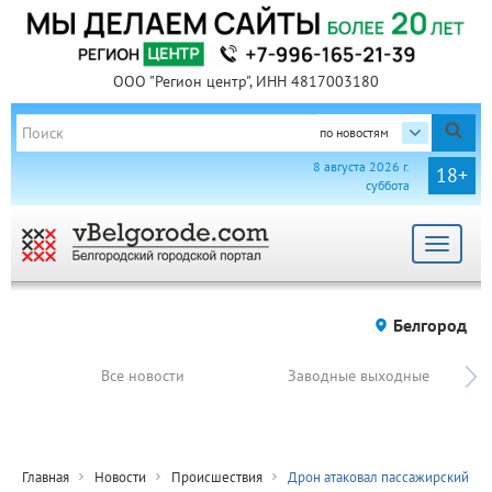
ООО "Регион центр", ИНН 4817003180
по новостям
8 августа 2026 г.
18+
суббота
Toggle
navigat
Белгород
Все новости
Заводные выходные
Главная
Новости
Происшествия
Дрон атаковал пассажирский