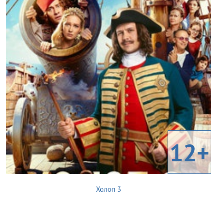
12+
Холоп 3