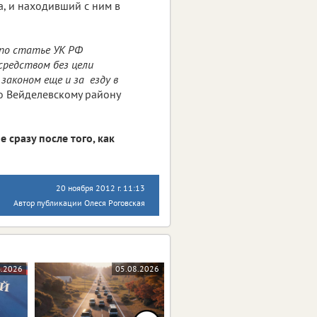
а, и находивший с ним в
 по статье УК РФ
средством без цели
законом еще и за езду в
по Вейделевскому району
сразу после того, как
20 ноября 2012 г. 11:13
Автор публикации Олеся Роговская
8.2026
05.08.2026
04.08.2026