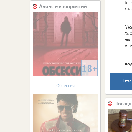
был
Анонс мероприятий
сал
"Не
хищ
нет
Але
под
18+
Печа
Обсессия
Послед