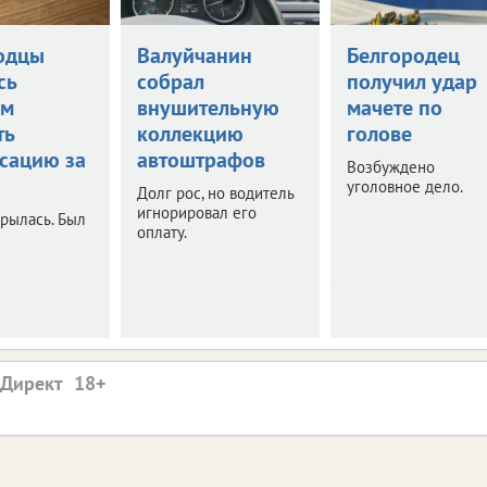
одцы
Валуйчанин
Белгородец
сь
собрал
получил удар
ом
внушительную
мачете по
ть
коллекцию
голове
сацию за
автоштрафов
Возбуждено
уголовное дело.
Долг рос, но водитель
игнорировал его
рылась. Был
оплату.
.Директ