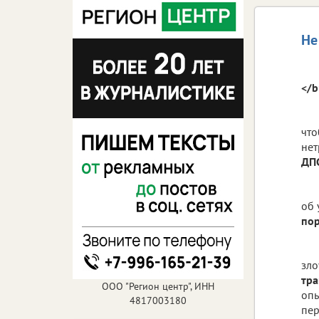
Не
</b
что
нет
ДП
об 
пор
зло
тр
ООО "Регион центр", ИНН
опь
4817003180
пер