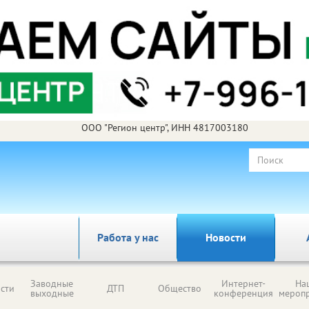
ООО "Регион центр", ИНН 4817003180
Работа у нас
Новости
Заводные
Интернет-
На
сти
ДТП
Общество
выходные
конференция
мероп