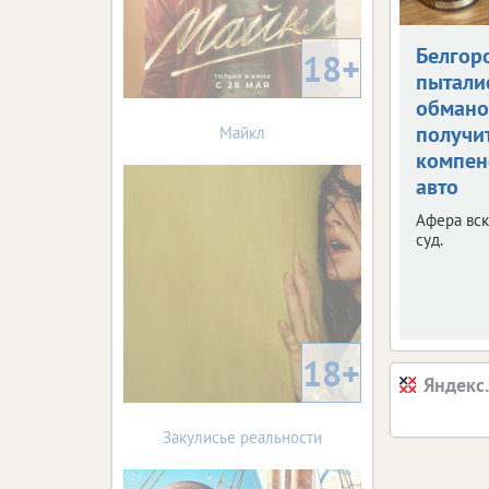
Белгор
18+
пытали
обман
получи
Майкл
компен
авто
Афера вск
суд.
18+
Яндекс
Закулисье реальности