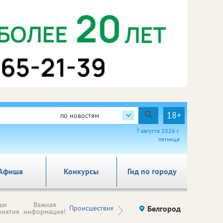
18+
по новостям
7 августа 2026 г.
пятница
Афиша
Конкурсы
Гид по городу
Новости
ши
Важная
Происшествия
Здоровье
Белгород
Ку
компаний (на
риятия
информация!
правах
рекламы)