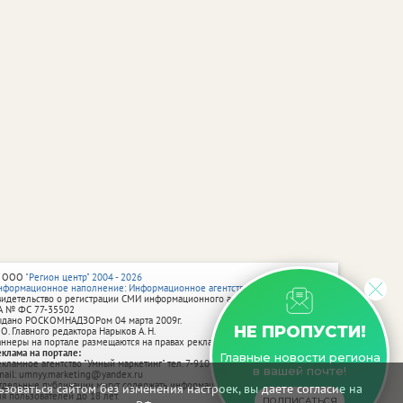
 ООО
"Регион центр" 2004 - 2026
нформационное наполнение: Информационное агентство vRossii.ru
видетельство о регистрации СМИ информационного агентства vRossii.ru
А № ФС 77‑35502
ыдано РОСКОМНАДЗОРом 04 марта 2009г.
НЕ ПРОПУСТИ!
 О. Главного редактора Нарыков А. Н.
аннеры на портале размещаются на правах рекламы.
еклама на портале:
Главные новости региона
екламное агентство "Умный маркетинг" тел. 7-910-267-70-40,
в вашей почте!
mail: umnyy.marketing@yandex.ru
тдельные публикации могут содержать информацию, не предназначенную
зоваться сайтом без изменения настроек, вы даете согласие на
ля пользователей до 18 лет.
ПОДПИСАТЬСЯ