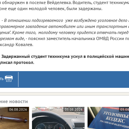
 обнаружен в поселке Вейделевка. Водитель, студент техникум
оне еще один молодой человек, были задержаны.
-
В отношении подозреваемого уже возбуждено уголовное дело
правомерное завладение автомобилем или иным транспортным 
ения". Кроме того, молодому человеку придется отвечать перед 
резвом виде
, - пояснил заместитель начальника ОМВД России 
ксандр Ковалев.
Задержанный студент техникума уснул в полицейской машине 
писал протокол.
ть
ние новости
06.08.2026
05.08.2026
05.0