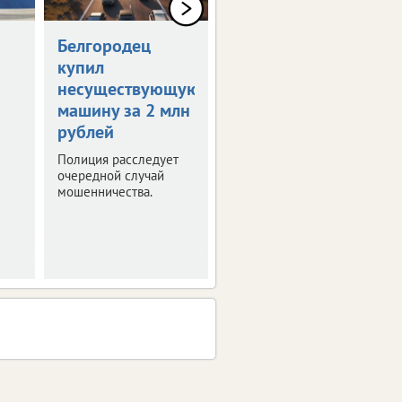
Белгородец
Организатор
купил
соревнований
несуществующую
выплатит 150
машину за 2 млн
тысяч
рублей
Отсутствие врача на
турнире и травма
Полиция расследует
спортсмена стали
очередной случай
поводом для судебных
мошенничества.
тяжб.