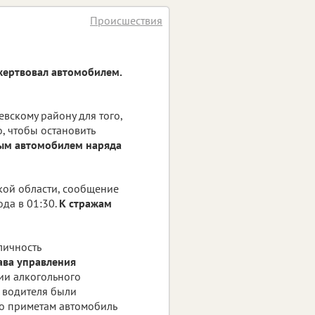
Происшествия
жертвовал автомобилем.
вскому району для того,
о, чтобы остановить
ым автомобилем наряда
кой области, сообщение
ода в 01:30.
К стражам
личность
ава управления
нии алкогольного
 водителя были
о приметам автомобиль