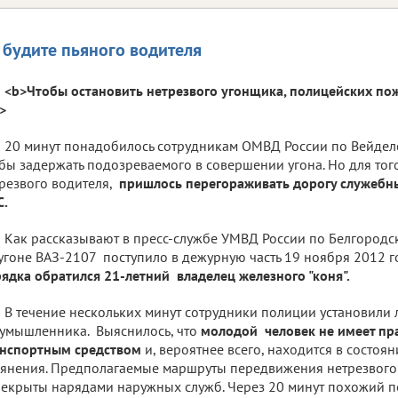
 будите пьяного водителя
<b>Чтобы остановить нетрезвого угонщика, полицейских по
>
20 минут понадобилось сотрудникам ОМВД России по Вейделе
бы задержать подозреваемого в совершении угона. Но для тог
резвого водителя,
пришлось перегораживать дорогу служебн
С.
Как рассказывают в пресс-службе УМВД России по Белгородс
угоне ВАЗ-2107 поступило в дежурную часть 19 ноября 2012 г
ядка обратился 21-летний владелец железного "коня".
В течение нескольких минут сотрудники полиции установили 
умышленника. Выяснилось, что
молодой человек не имеет пр
анспортным средством
и, вероятнее всего, находится в состоя
янения. Предполагаемые маршруты передвижения нетрезвого
екрыты нарядами наружных служб. Через 20 минут похожий п