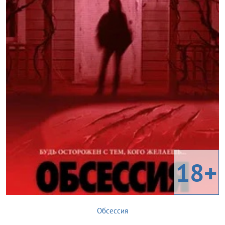
18+
Обсессия