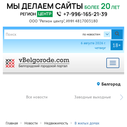
ООО "Регион центр", ИНН 4817003180
по новостям
6 августа 2026 г.
18+
четверг
Toggle
navigat
Белгород
Все новости
Заводные выходные
Главная
Новости
Недвижимость
В жилых домах