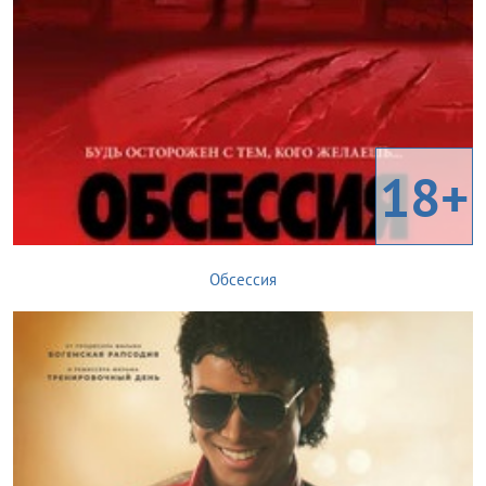
18+
Обсессия