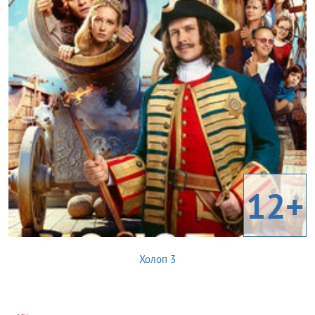
12+
Холоп 3