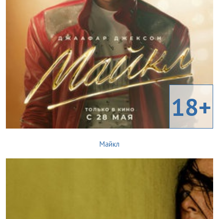
18+
Майкл