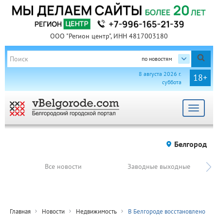
ООО "Регион центр", ИНН 4817003180
по новостям
8 августа 2026 г.
18+
суббота
Toggle
navigat
Белгород
Все новости
Заводные выходные
Главная
Новости
Недвижимость
В Белгороде восстановлено