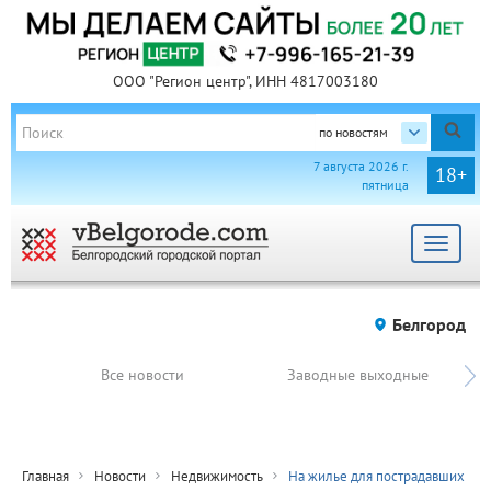
ООО "Регион центр", ИНН 4817003180
по новостям
7 августа 2026 г.
18+
пятница
Toggle
navigat
Белгород
Все новости
Заводные выходные
Главная
Новости
Недвижимость
На жилье для пострадавших