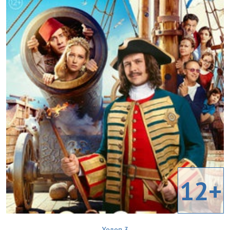
12+
Холоп 3