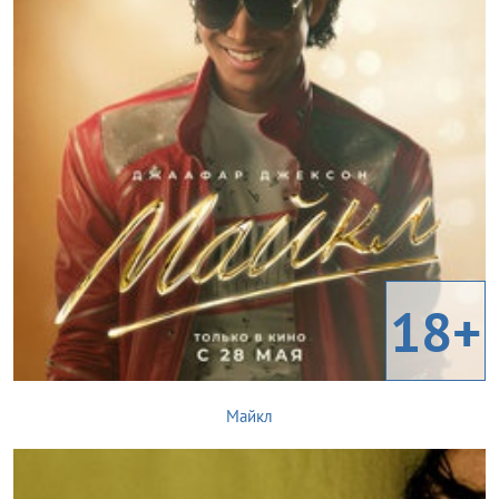
18+
Майкл