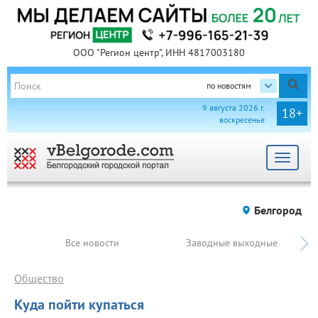
ООО "Регион центр", ИНН 4817003180
по новостям
9 августа 2026 г.
18+
воскресенье
Toggle
navigat
Белгород
Все новости
Заводные выходные
Общество
Куда пойти купаться