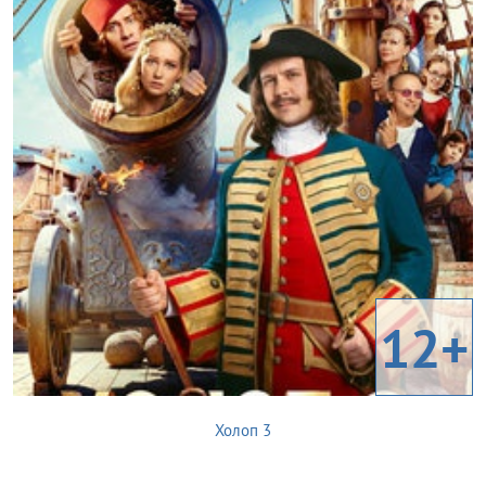
12+
Холоп 3