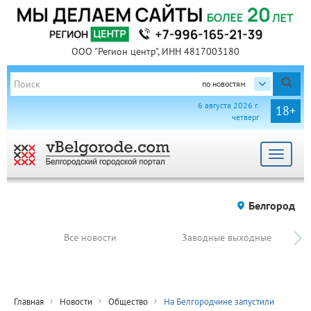
ООО "Регион центр", ИНН 4817003180
по новостям
6 августа 2026 г.
18+
четверг
Toggle
navigat
Белгород
Все новости
Заводные выходные
Главная
Новости
Общество
На Белгородчине запустили