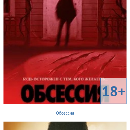
18+
Обсессия