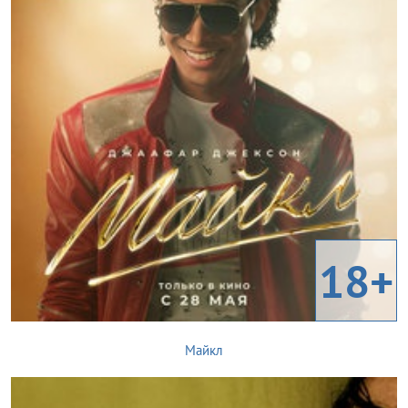
18+
Майкл