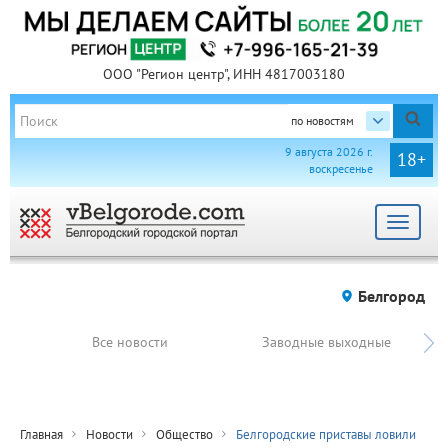
ООО "Регион центр", ИНН 4817003180
по новостям
9 августа 2026 г.
18+
воскресенье
Toggle
navigat
Белгород
Все новости
Заводные выходные
Главная
Новости
Общество
Белгородские приставы ловили