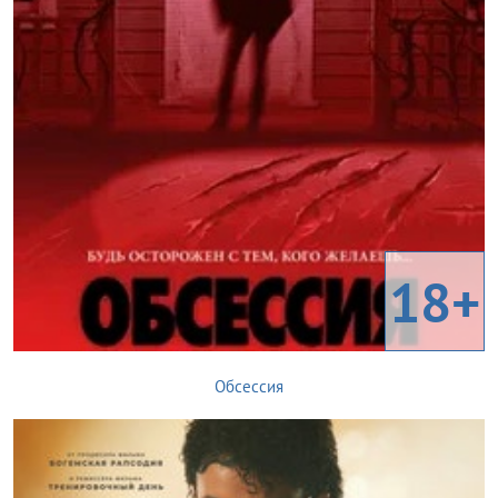
18+
Обсессия