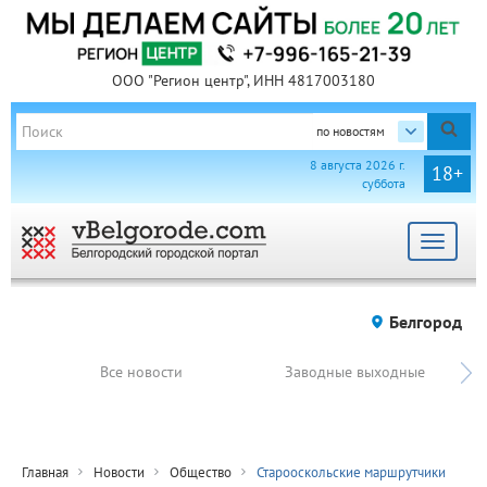
ООО "Регион центр", ИНН 4817003180
по новостям
8 августа 2026 г.
18+
суббота
Toggle
navigat
Белгород
Все новости
Заводные выходные
Главная
Новости
Общество
Старооскольские маршрутчики