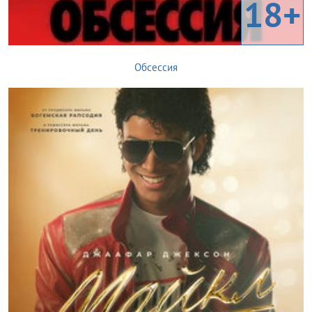
18+
Обсессия