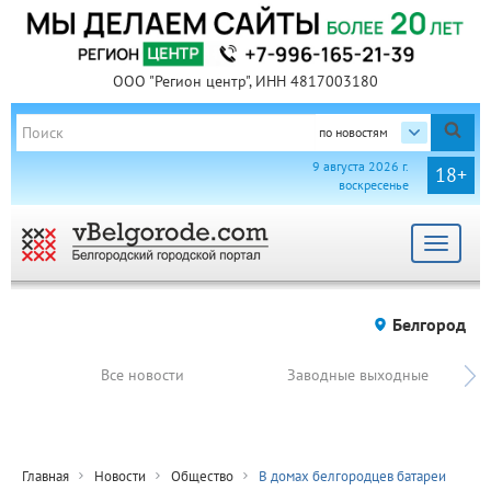
ООО "Регион центр", ИНН 4817003180
по новостям
9 августа 2026 г.
18+
воскресенье
Toggle
navigat
Белгород
Все новости
Заводные выходные
Главная
Новости
Общество
В домах белгородцев батареи