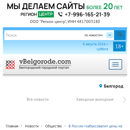
ООО "Регион центр", ИНН 4817003180
по новостям
8 августа 2026 г.
18+
суббота
Toggle
navigat
Белгород
Все новости
Заводные выходные
Главная
Новости
Общество
В России «забуксовали» цены на