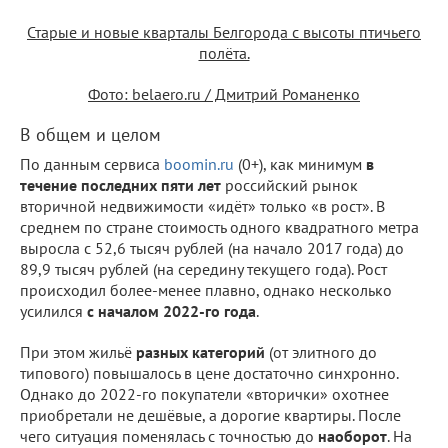
Старые и новые кварталы Белгорода с высоты птичьего
полёта.
Фото: belaero.ru / Дмитрий Романенко
В общем и целом
По данным сервиса
boomin.ru
(0+), как минимум
в
течение последних пяти лет
российский рынок
вторичной недвижимости «идёт» только «в рост». В
среднем по стране стоимость одного квадратного метра
выросла с 52,6 тысяч рублей (на начало 2017 года) до
89,9 тысяч рублей (на середину текущего года). Рост
происходил более-менее плавно, однако несколько
усилился
с началом 2022-го года
.
При этом жильё
разных категорий
(от элитного до
типового) повышалось в цене достаточно синхронно.
Однако до 2022-го покупатели «вторички» охотнее
приобретали не дешёвые, а дорогие квартиры. После
чего ситуация поменялась с точностью до
наоборот
. На