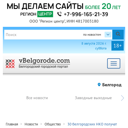
ООО "Регион центр", ИНН 4817003180
по новостям
8 августа 2026 г.
18+
суббота
Toggle
navigat
Белгород
Все новости
Заводные выходные
Главная
Новости
Общество
30 белгородских НКО получат