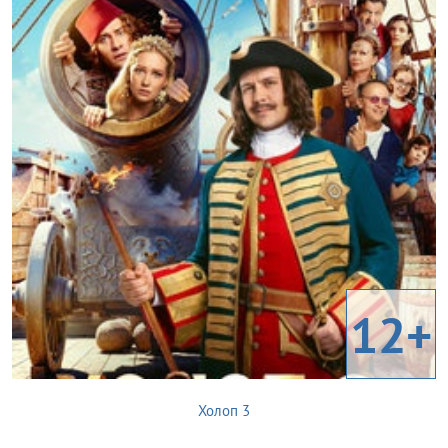
12+
Холоп 3