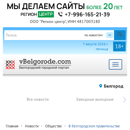
ООО "Регион центр", ИНН 4817003180
по новостям
7 августа 2026 г.
18+
пятница
Toggle
navigat
Белгород
Все новости
Заводные выходные
Главная
Новости
Общество
В белгородском правительстве