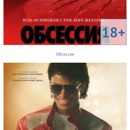
18+
Обсессия