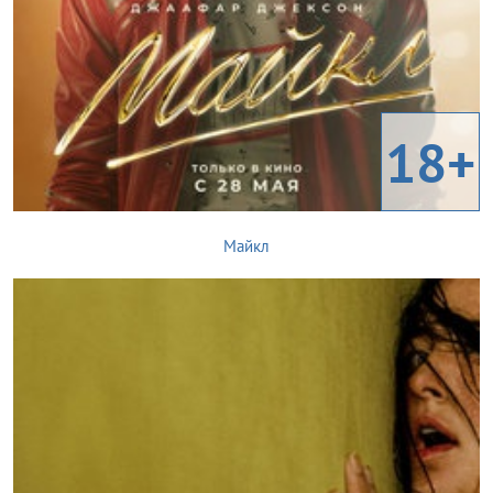
18+
Майкл